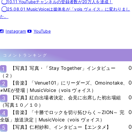
◯10.11 YouTubeチャンネルの登録者数が20万人を達成！
◯25.08.01 MusicVoiceは媒体名が「vois ヴォイス」に変わりまし
た。
Instagram
YouTube
コメントランキング
0
【写真】写真・「Stay Together」インタビュー
1
（２）
0
【音楽】「Venue101」にリーダーズ、Omoinotake、
2
≠MEが登場｜MusicVoice（vois ヴォイス）
0
【写真】紅白出場者決定、会見に出席した初出場組
3
（写真１０／１０）
0
【音楽】「十勝でロックを切り拓ひらく～ZION～ 完
4
全版」放送決定｜MusicVoice（vois ヴォイス）
0
【写真】仁村紗和、インタビュー【エンタメ】
5