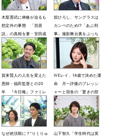
木梨憲武に林修が迫るも
舘ひろし、サングラスは
想定外の事態 「別居
カンペのため!?「あぶ刑
説」の真相を妻・安田成
事」撮影舞台裏をぶっち
美に直撃
ゃけ
6月26日 12時35分
6月20日 17時32分
賀来賢人の人生を変えた
IVEレイ、14歳で決めた運
恩師・福田監督との20
命 月一評価のプレッシ
年 『今日俺』ファミレ
ャーと宿舎の「驚きの部
ス会計「50万円」の裏話
屋割り」
も
5月15日 15時31分
5月29日 12時51分
なぜ絶頂期に？“りくりゅ
山下智久「学生時代は英