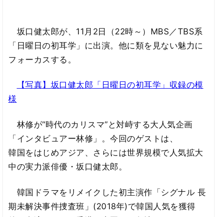
坂口健太郎が、11月2日（22時～）MBS／TBS系
「日曜日の初耳学」に出演。他に類を見ない魅力に
フォーカスする。
【写真】坂口健太郎「日曜日の初耳学」収録の模
様
林修が“時代のカリスマ”と対峙する大人気企画
「インタビュアー林修」。今回のゲストは、
韓国をはじめアジア、さらには世界規模で人気拡大
中の実力派俳優・坂口健太郎。
韓国ドラマをリメイクした初主演作「シグナル 長
期未解決事件捜査班」(2018年)で韓国人気を獲得