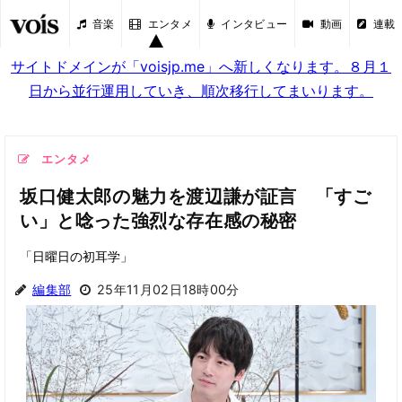
音楽
エンタメ
インタビュー
動画
連載
サイトドメインが「voisjp.me」へ新しくなります。８月１
日から並行運用していき、順次移行してまいります。
エンタメ
坂口健太郎の魅力を渡辺謙が証言 「すご
い」と唸った強烈な存在感の秘密
「日曜日の初耳学」
編集部
25年11月02日18時00分