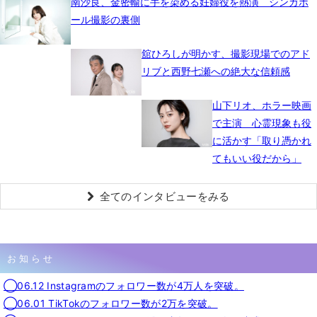
南沙良、金密輸に手を染める妊婦役を熱演 シンガポ
ール撮影の裏側
舘ひろしが明かす、撮影現場でのアド
リブと西野七瀬への絶大な信頼感
山下リオ、ホラー映画
で主演 心霊現象も役
に活かす「取り憑かれ
てもいい役だから」
全てのインタビューをみる
お知らせ
◯06.12 Instagramのフォロワー数が4万人を突破。
◯06.01 TikTokのフォロワー数が2万を突破。