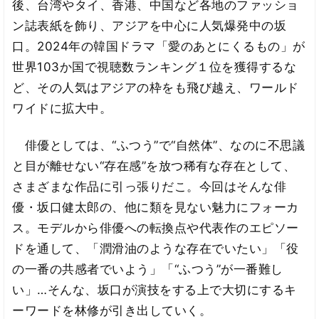
後、台湾やタイ、香港、中国など各地のファッショ
ン誌表紙を飾り、アジアを中心に人気爆発中の坂
口。2024年の韓国ドラマ「愛のあとにくるもの」が
世界103か国で視聴数ランキング１位を獲得するな
ど、その人気はアジアの枠をも飛び越え、ワールド
ワイドに拡大中。
俳優としては、“ふつう”で“自然体”、なのに不思議
と目が離せない“存在感”を放つ稀有な存在として、
さまざまな作品に引っ張りだこ。今回はそんな俳
優・坂口健太郎の、他に類を見ない魅力にフォーカ
ス。モデルから俳優への転換点や代表作のエピソー
ドを通して、「潤滑油のような存在でいたい」「役
の一番の共感者でいよう」「“ふつう”が一番難し
い」…そんな、坂口が演技をする上で大切にするキ
ーワードを林修が引き出していく。