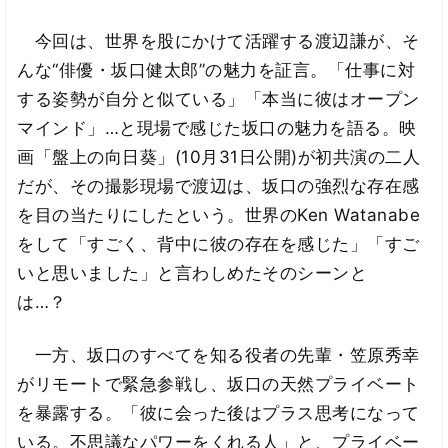
今回は、世界を股にかけて活躍する渡辺謙が、そ
んな“俳優・坂口健太郎”の魅力を証言。「仕事に対
する姿勢が自分と似ている」「本当に彼はオープン
マインド」…と現場で感じた坂口の魅力を語る。映
画「盤上の向日葵」(10月31日公開)が初共演の二人
だが、その撮影現場で渡辺は、坂口の強烈な存在感
を目の当たりにしたという。世界のKen Watanabe
をして「すごく、背中に彼の存在を感じた」「すご
いと思いました」と言わしめたそのシーンと
は…？
一方、坂口のすべてを知る役者の先輩・笠原秀幸
がリモートで緊急参戦し、坂口の天然プライベート
を暴露する。「彼に会った後はプラス思考になって
いる。不思議なパワーをくれる人」と、プライベー