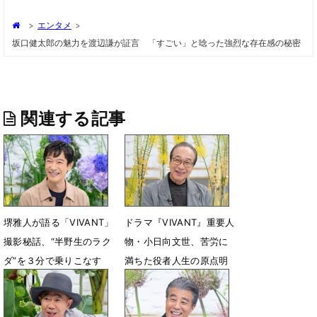
>
エンタメ
>
坂口健太郎の魅力を渡辺謙が証言 「すごい」と唸った強烈な存在感の秘密
関連する記事
堺雅人が語る「VIVANT」
ドラマ『VIVANT』重要人
撮影秘話、“半野生のラク
物・小日向文世、苦労に
ダ”を３分で乗りこなす
満ちた役者人生の原点明
かす
7月24日 14時10分
7月12日 15時00分