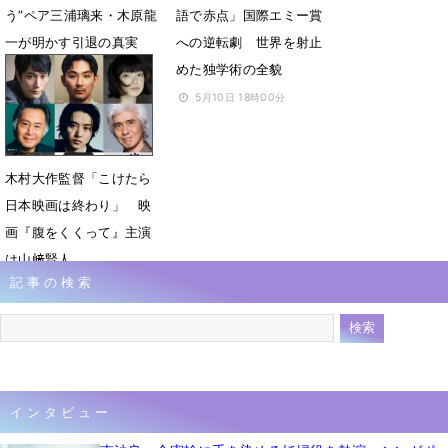
う”ペア三浦璃来・木原龍
語で赤点」国際エミー賞
一が明かす引退の真実
への逆転劇 世界を射止
めた独学術の全貌
5月15日 15時14分
5月10日 18時00分
木村大作監督「こけたら
日本映画は終わり」 映
画『腹をくくって』主演
は山﨑賢人
記事の検索
5月2日 07時00分
インタビュー