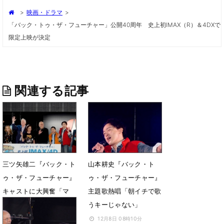
>
映画・ドラマ
>
「バック・トゥ・ザ・フューチャー」公開40周年 史上初IMAX（R）＆4DXで
限定上映が決定
関連する記事
三ツ矢雄二『バック・ト
山本耕史『バック・ト
ゥ・ザ・フューチャー』
ゥ・ザ・フューチャー』
キャストに大興奮「マ
主題歌熱唱「朝イチで歌
マ〜♪」
うキーじゃない」
12月9日 10時08分
12月8日 08時10分