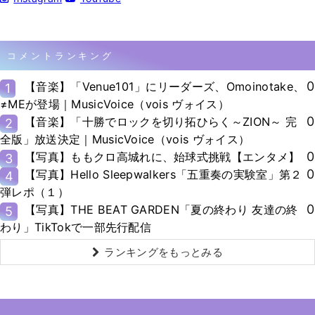
コメントランキング
0
【音楽】「Venue101」にリーダーズ、Omoinotake、
1
≠MEが登場｜MusicVoice（vois ヴォイス）
0
【音楽】「十勝でロックを切り拓ひらく～ZION～ 完
2
全版」放送決定｜MusicVoice（vois ヴォイス）
0
【写真】ももクロ高城れに、始球式挑戦【エンタメ】
3
0
【写真】Hello Sleepwalkers「五重奏の実験室」第２
4
弾レポ（１）
0
【写真】THE BEAT GARDEN「夏の終わり 友達の終
5
わり」TikTokで一部先行配信
ランキングをもっとみる