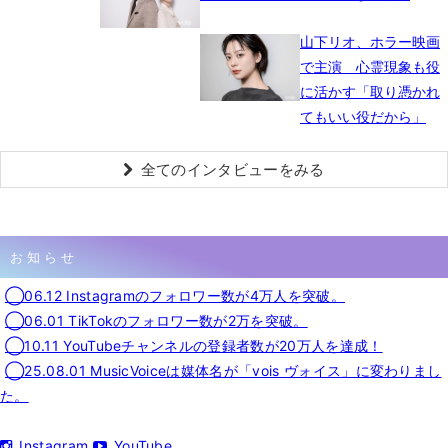
山下リオ、ホラー映画
で主演 心霊現象も役
に活かす「取り憑かれ
てもいい役だから」
全てのインタビューをみる
お知らせ
◯06.12 Instagramのフォロワー数が4万人を突破。
◯06.01 TikTokのフォロワー数が2万を突破。
◯10.11 YouTubeチャンネルの登録者数が20万人を達成！
◯25.08.01 MusicVoiceは媒体名が「vois ヴォイス」に変わりまし
た。
Instagram
YouTube