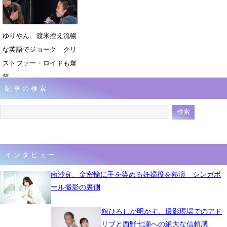
ゆりやん、渡米控え流暢
な英語でジョーク クリ
ストファー・ロイドも爆
笑
記事の検索
12月8日 11時48分
インタビュー
南沙良、金密輸に手を染める妊婦役を熱演 シンガポ
ール撮影の裏側
舘ひろしが明かす、撮影現場でのアド
リブと西野七瀬への絶大な信頼感