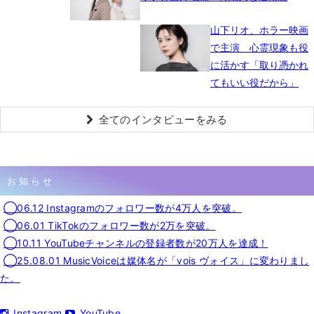
山下リオ、ホラー映画
で主演 心霊現象も役
に活かす「取り憑かれ
てもいい役だから」
全てのインタビューをみる
お知らせ
◯06.12 Instagramのフォロワー数が4万人を突破。
◯06.01 TikTokのフォロワー数が2万を突破。
◯10.11 YouTubeチャンネルの登録者数が20万人を達成！
◯25.08.01 MusicVoiceは媒体名が「vois ヴォイス」に変わりまし
た。
Instagram
YouTube