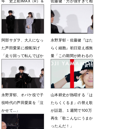
年 史上初IMAX（R）＆
佐藤健「力が強すぎて相
4DXで限定上映が決定
手が吹っ飛んだ」
10月21日 12時13分
12月15日 13時26分
阿部サダヲ、大人になっ
永野芽郁・佐藤健『はた
た芦田愛菜に感慨深げ
らく細胞』初日迎え感無
「走り回って転んでばか
量「この期間が終わるの
りの子だったのに」
が寂しい」
12月15日 12時26分
12月15日 11時45分
永野芽郁、オバケ役で子
山本耕史が熱唱する「は
役時代の芦田愛菜を「泣
たらくくるま」の替え歌
かせて…」
が話題、１週間で100万
再生「歌こんなにうまか
12月15日 11時01分
ったんだ！」