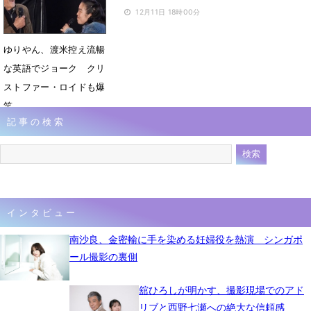
12月11日 18時00分
ゆりやん、渡米控え流暢
な英語でジョーク クリ
ストファー・ロイドも爆
笑
記事の検索
12月8日 11時48分
インタビュー
南沙良、金密輸に手を染める妊婦役を熱演 シンガポ
ール撮影の裏側
舘ひろしが明かす、撮影現場でのアド
リブと西野七瀬への絶大な信頼感