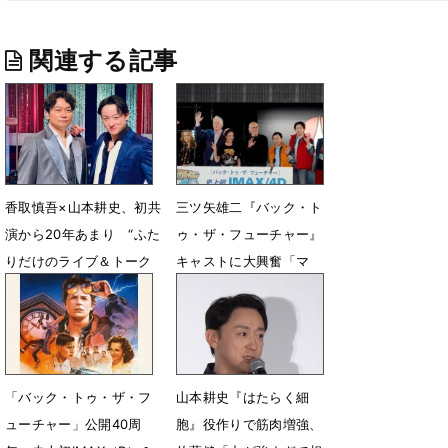
関連する記事
香取慎吾×山本耕史、初共
三ツ矢雄二『バック・ト
演から20年あまり “ふた
ゥ・ザ・フューチャー』
りだけのライブ＆トーク
キャストに大興奮「マ
ショー”に挑戦
マ〜♪」
1月7日 13時59分
12月9日 10時08分
「バック・トゥ・ザ・フ
山本耕史『はたらく細
ューチャー」公開40周
胞』役作りで筋肉増強、