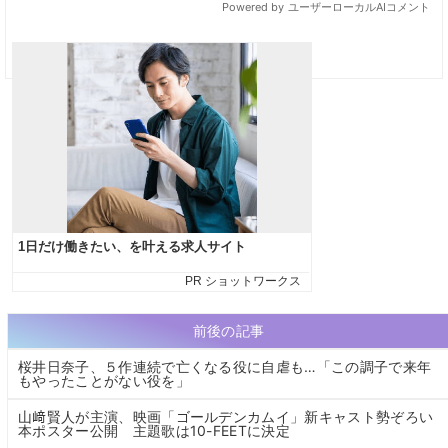
前後の記事
桜井日奈子、５作連続で亡くなる役に自虐も…「この調子で来年
もやったことがない役を」
山﨑賢人が主演、映画「ゴールデンカムイ」新キャスト勢ぞろい
本ポスター公開 主題歌は10-FEETに決定