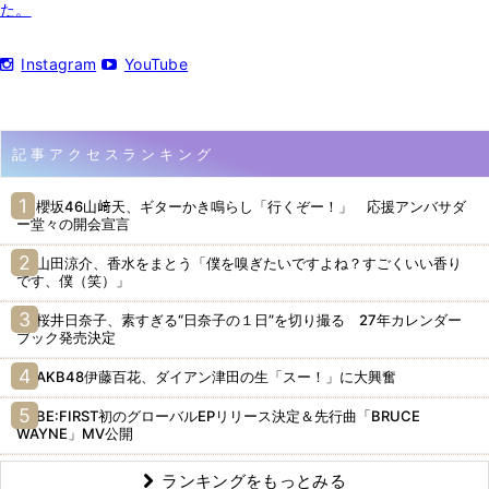
た。
Instagram
YouTube
記事アクセスランキング
櫻坂46山﨑天、ギターかき鳴らし「行くぞー！」 応援アンバサダ
ー堂々の開会宣言
山田涼介、香水をまとう「僕を嗅ぎたいですよね？すごくいい香り
です、僕（笑）」
桜井日奈子、素すぎる“日奈子の１日”を切り撮る 27年カレンダー
ブック発売決定
AKB48伊藤百花、ダイアン津田の生「スー！」に大興奮
BE:FIRST初のグローバルEPリリース決定＆先行曲「BRUCE
WAYNE」MV公開
ランキングをもっとみる