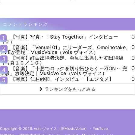
コメントランキング
0
【写真】写真・「Stay Together」インタビュー
1
（２）
0
【音楽】「Venue101」にリーダーズ、Omoinotake、
2
≠MEが登場｜MusicVoice（vois ヴォイス）
0
【写真】紅白出場者決定、会見に出席した初出場組
3
（写真１０／１０）
0
【音楽】「十勝でロックを切り拓ひらく～ZION～ 完
4
全版」放送決定｜MusicVoice（vois ヴォイス）
0
【写真】仁村紗和、インタビュー【エンタメ】
5
ランキングをもっとみる
Copyright © 2026. vois ヴォイス（旧MusicVoice）
-
YouTube