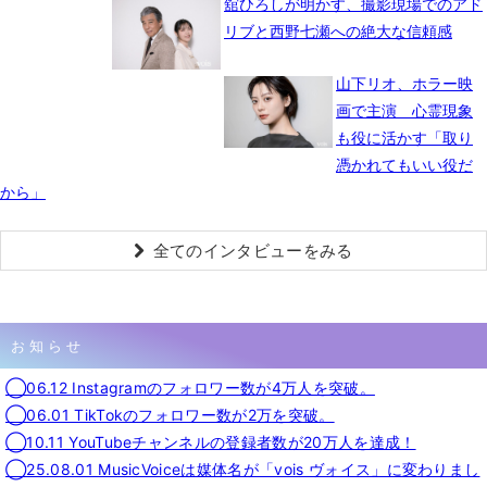
舘ひろしが明かす、撮影現場でのアド
リブと西野七瀬への絶大な信頼感
山下リオ、ホラー映
画で主演 心霊現象
も役に活かす「取り
憑かれてもいい役だ
から」
全てのインタビューをみる
お知らせ
◯06.12 Instagramのフォロワー数が4万人を突破。
◯06.01 TikTokのフォロワー数が2万を突破。
◯10.11 YouTubeチャンネルの登録者数が20万人を達成！
◯25.08.01 MusicVoiceは媒体名が「vois ヴォイス」に変わりまし