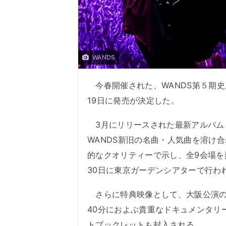
WANDS
今春開催された、WANDS第５期史上
19日に発売が決定した。
3月にリリースされた最新アルバムと
WANDS新旧の名曲・人気曲を溶け
的なクオリティーで示し、全9会場を
30日に東京ガーデンシアターで行わ
さらに特典映像として、大阪公演のアン
40分におよぶ貴重なドキュメンタリ
トブックレットも封入される。