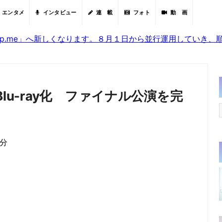
エンタメ
インタビュー
連 載
フォト
動 画
sjp.me」へ新しくなります。８月１日から並行運用していき
lu-ray化 ファイナル公演を完
6分