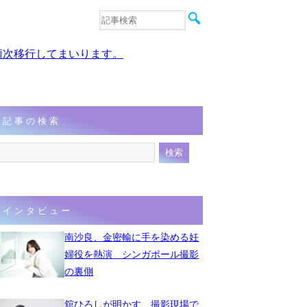
音楽
エンタメ
、順次移行してまいります。
インタビュー
動画
連載
フォト
記事の検索
インタビュー
南沙良、金密輸に手を染める妊
婦役を熱演 シンガポール撮影
の裏側
舘ひろしが明かす、撮影現場で