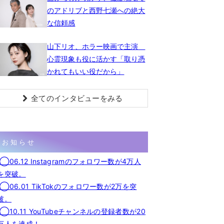
のアドリブと西野七瀬への絶大
な信頼感
山下リオ、ホラー映画で主演
心霊現象も役に活かす「取り憑
かれてもいい役だから」
全てのインタビューをみる
お知らせ
◯06.12 Instagramのフォロワー数が4万人
を突破。
◯06.01 TikTokのフォロワー数が2万を突
破。
◯10.11 YouTubeチャンネルの登録者数が20
万人を達成！