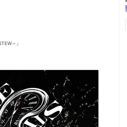
E STEW～』