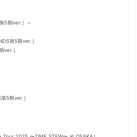
5期ver.］～
S第5期ver.］
ver.］
第5期ver.］
e Tour 2025 〜TIME STEW〜 at OSAKA］