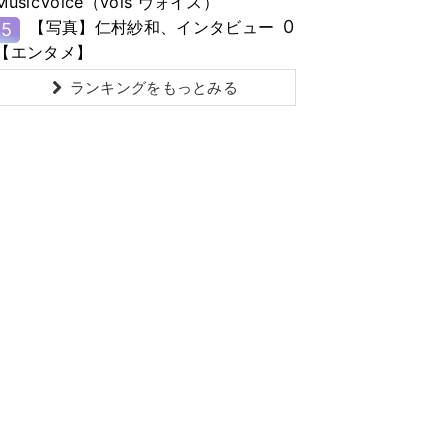
MusicVoice（vois ヴォイス）
0
【写真】仁村紗和、インタビュー
5
【エンタメ】
ランキングをもっとみる