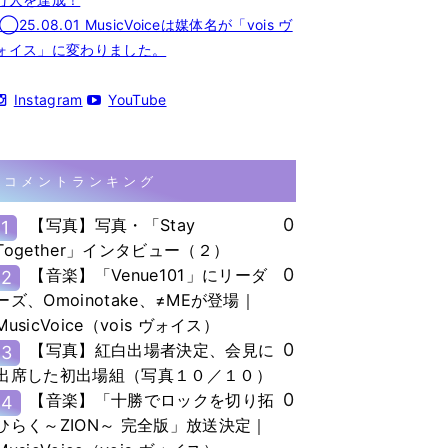
◯25.08.01 MusicVoiceは媒体名が「vois ヴ
ォイス」に変わりました。
Instagram
YouTube
コメントランキング
0
【写真】写真・「Stay
1
Together」インタビュー（２）
0
【音楽】「Venue101」にリーダ
2
ーズ、Omoinotake、≠MEが登場｜
MusicVoice（vois ヴォイス）
0
【写真】紅白出場者決定、会見に
3
出席した初出場組（写真１０／１０）
0
【音楽】「十勝でロックを切り拓
4
ひらく～ZION～ 完全版」放送決定｜