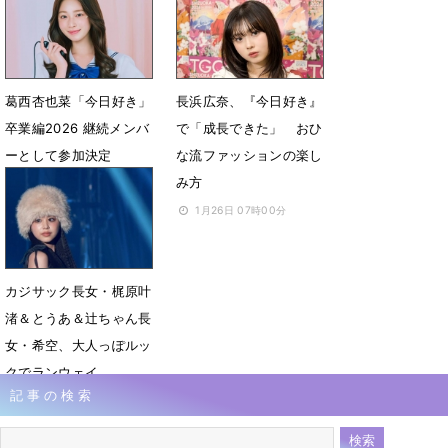
3月27日 11時51分
葛西杏也菜「今日好き」
長浜広奈、『今日好き』
卒業編2026 継続メンバ
で「成長できた」 おひ
ーとして参加決定
な流ファッションの楽し
み方
2月10日 09時00分
1月26日 07時00分
カジサック長女・梶原叶
渚＆とうあ＆辻ちゃん長
女・希空、大人っぽルッ
クでランウェイ
記事の検索
1月11日 13時54分