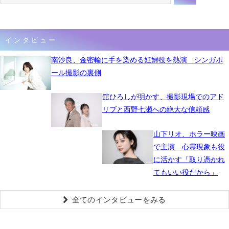
インタビュー
南沙良、金密輸に手を染める妊婦役を熱演 シンガポ
ール撮影の裏側
舘ひろしが明かす、撮影現場でのアド
リブと西野七瀬への絶大な信頼感
山下リオ、ホラー映画
で主演 心霊現象も役
に活かす「取り憑かれ
てもいい役だから」
全てのインタビューをみる