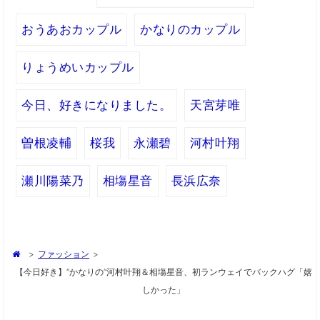
おうあおカップル
かなりのカップル
りょうめいカップル
今日、好きになりました。
天宮芽唯
曽根凌輔
桜我
永瀬碧
河村叶翔
瀬川陽菜乃
相塲星音
長浜広奈
>
ファッション
>
【今日好き】“かなりの”河村叶翔＆相塲星音、初ランウェイでバックハグ「嬉
しかった」