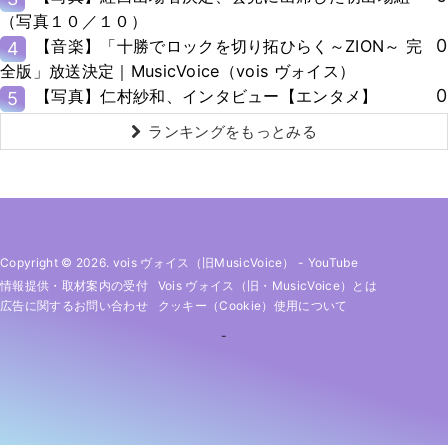
（写真１０／１０）
0
【音楽】「十勝でロックを切り拓ひらく～ZION～ 完
4
全版」放送決定｜MusicVoice（vois ヴォイス）
0
【写真】仁村紗和、インタビュー【エンタメ】
5
ランキングをもっとみる
Copyright © 2026. vois ヴォイス（旧MusicVoice）
-
YouTube
情報提供・取材案内の受付
Vois ヴォイス（旧・MusicVoice）とは
広告に関するお問い合わせ
クッキー（cookie）使用について
-