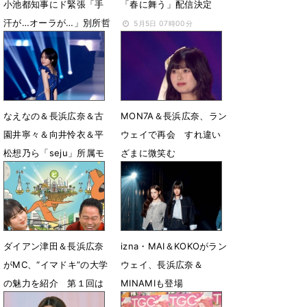
小池都知事にド緊張「手
「春に舞う」配信決定
汗が…オーラが…」別所哲
5月5日 07時00分
也と表敬訪問
5月15日 07時50分
なえなの＆長浜広奈＆古
MON7A＆長浜広奈、ラン
園井寧々＆向井怜衣＆平
ウェイで再会 すれ違い
松想乃ら「seju」所属モ
ざまに微笑む
デルがランウェイ
4月1日 09時40分
4月1日 11時38分
ダイアン津田＆長浜広奈
izna・MAI＆KOKOがラン
がMC、“イマドキ”の大学
ウェイ、長浜広奈＆
の魅力を紹介 第１回は
MINAMIも登場
日本大学芸術学部
2月16日 08時08分