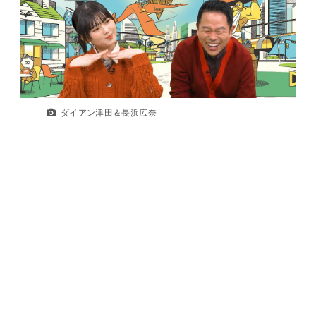
ダイアン津田＆長浜広奈