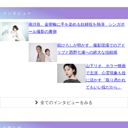
インタビュー
南沙良、金密輸に手を染める妊婦役を熱演 シンガポ
ール撮影の裏側
舘ひろしが明かす、撮影現場でのアド
リブと西野七瀬への絶大な信頼感
山下リオ、ホラー映画
で主演 心霊現象も役
に活かす「取り憑かれ
てもいい役だから」
全てのインタビューをみる
お知らせ