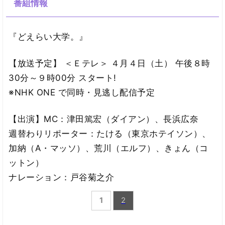
番組情報
『どえらい大学。』
【放送予定】 ＜Ｅテレ＞ ４月４日（土） 午後８時
30分～９時00分 スタート!
※NHK ONE で同時・見逃し配信予定
【出演】MC：津田篤宏（ダイアン）、長浜広奈
週替わりリポーター：たける（東京ホテイソン）、
加納（A・マッソ）、荒川（エルフ）、きょん（コ
ットン）
ナレーション：戸谷菊之介
1
2