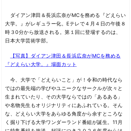
ダイアン津田＆長浜広奈がMCを務める『どえらい
大学。』がレギュラー化。Eテレで４月４日の午後８
時３0分から放送される。第１回に登場するのは、
日本大学芸術学部。
【写真】ダイアン津田＆長浜広奈がMCを務める
『どえらい大学。』場面カット
今、大学で「どえらいこと」が！令和の時代なら
ではの最先端の学びやユニークなサークルが次々と
生まれていたり、その大学ならではの「あるある」
や名物先生もオリジナリティにあふれている。そん
な、どえらい大学をあらゆる角度から余すところな
く掘り下げる大学ワンダーランド番組が誕生。11月
に特集番組を放送、好評につき２０２６年度からは