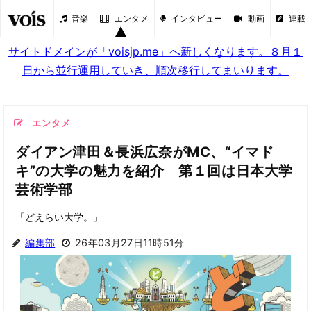
音楽
エンタメ
インタビュー
動画
連載
サイトドメインが「voisjp.me」へ新しくなります。８月１
日から並行運用していき、順次移行してまいります。
エンタメ
ダイアン津田＆長浜広奈がMC、“イマド
キ”の大学の魅力を紹介 第１回は日本大学
芸術学部
「どえらい大学。」
編集部
26年03月27日11時51分