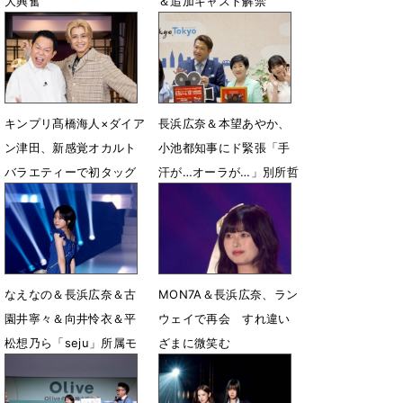
大興奮
＆追加キャスト解禁
8月2日 07時02分
6月24日 18時00分
キンプリ髙橋海人×ダイア
長浜広奈＆本望あやか、
ン津田、新感覚オカルト
小池都知事にド緊張「手
バラエティーで初タッグ
汗が…オーラが…」別所哲
也と表敬訪問
6月4日 19時21分
5月15日 07時50分
なえなの＆長浜広奈＆古
MON7A＆長浜広奈、ラン
園井寧々＆向井怜衣＆平
ウェイで再会 すれ違い
松想乃ら「seju」所属モ
ざまに微笑む
デルがランウェイ
4月1日 09時40分
4月1日 11時38分