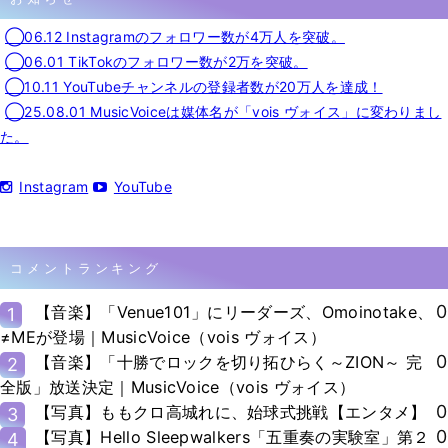
◯06.12 Instagramのフォロワー数が4万人を突破。
◯06.01 TikTokのフォロワー数が2万を突破。
◯10.11 YouTubeチャンネルの登録者数が20万人を達成！
◯25.08.01 MusicVoiceは媒体名が「vois ヴォイス」に変わりまし
た。
Instagram
YouTube
コメントランキング
0
【音楽】「Venue101」にリーダーズ、Omoinotake、
1
≠MEが登場｜MusicVoice（vois ヴォイス）
0
【音楽】「十勝でロックを切り拓ひらく～ZION～ 完
2
全版」放送決定｜MusicVoice（vois ヴォイス）
0
【写真】ももクロ高城れに、始球式挑戦【エンタメ】
3
0
【写真】Hello Sleepwalkers「五重奏の実験室」第２
4