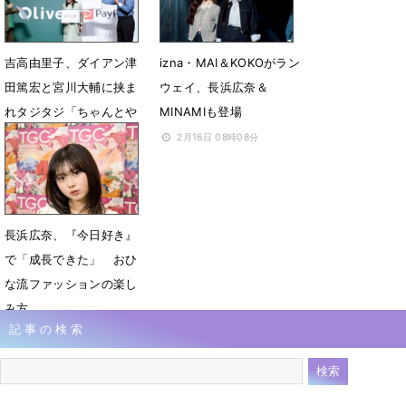
吉高由里子、ダイアン津
izna・MAI＆KOKOがラン
田篤宏と宮川大輔に挟ま
ウェイ、長浜広奈＆
れタジタジ「ちゃんとや
MINAMIも登場
ろッ！」
2月16日 08時08分
3月6日 09時55分
長浜広奈、『今日好き』
で「成長できた」 おひ
な流ファッションの楽し
み方
記事の検索
1月26日 07時00分