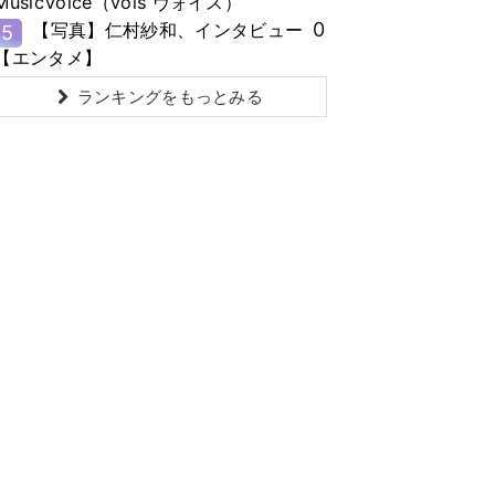
MusicVoice（vois ヴォイス）
0
【写真】仁村紗和、インタビュー
5
【エンタメ】
ランキングをもっとみる