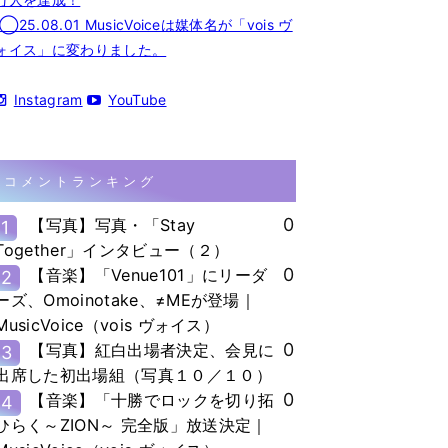
◯25.08.01 MusicVoiceは媒体名が「vois ヴ
ォイス」に変わりました。
Instagram
YouTube
コメントランキング
0
【写真】写真・「Stay
1
Together」インタビュー（２）
0
【音楽】「Venue101」にリーダ
2
ーズ、Omoinotake、≠MEが登場｜
MusicVoice（vois ヴォイス）
0
【写真】紅白出場者決定、会見に
3
出席した初出場組（写真１０／１０）
0
【音楽】「十勝でロックを切り拓
4
ひらく～ZION～ 完全版」放送決定｜