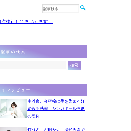
音楽
エンタメ
、順次移行してまいります。
インタビュー
動画
連載
フォト
記事の検索
インタビュー
南沙良、金密輸に手を染める妊
婦役を熱演 シンガポール撮影
の裏側
舘ひろしが明かす、撮影現場で