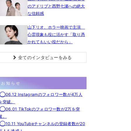
のアドリブと西野七瀬への絶大
な信頼感
山下リオ、ホラー映画で主演
心霊現象も役に活かす「取り憑
かれてもいい役だから」
全てのインタビューをみる
お知らせ
◯06.12 Instagramのフォロワー数が4万人
を突破。
◯06.01 TikTokのフォロワー数が2万を突
破。
◯10.11 YouTubeチャンネルの登録者数が20
万人を達成！