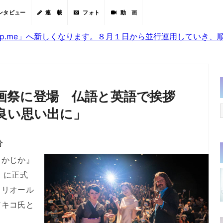
ンタビュー
連 載
フォト
動 画
sjp.me」へ新しくなります。８月１日から並行運用していき
画祭に登場 仏語と英語で挨拶
良い思い出に」
分
かじか』
』に正式
トリオール
アキコ氏と