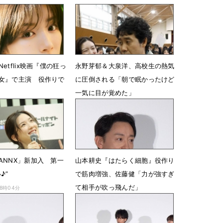
etflix映画『僕の狂っ
永野芽郁＆大泉洋、高校生の熱気
女』で主演 役作りで
に圧倒される「朝で眠かったけど
一気に目が覚めた」
14時17分
4月17日 08時12分
ANNX」新加入 第一
山本耕史『はたらく細胞』役作り
♪”
で筋肉増強、佐藤健「力が強すぎ
て相手が吹っ飛んだ」
18時04分
12月15日 13時26分