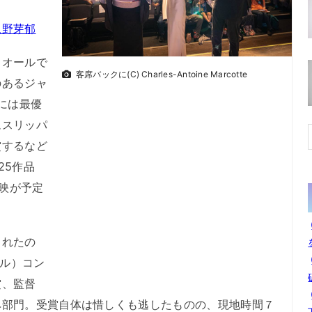
永野芽郁
オールで
客席バックに(C) Charles-Antoine Marcotte
のあるジャ
には最優
ムスリッパ
賞するなど
25作品
上映が予定
れたの
ール）コン
賞、監督
ペ部門。受賞自体は惜しくも逃したものの、現地時間７