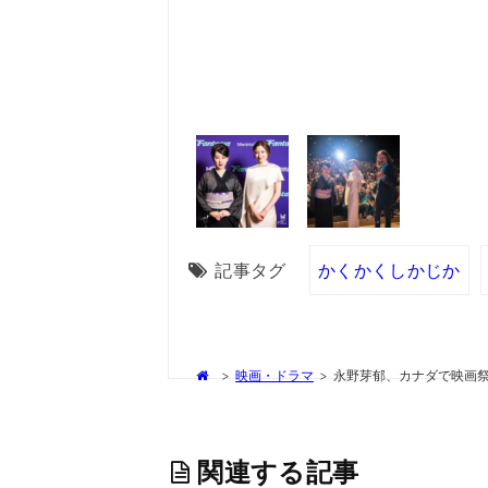
記事タグ
かくかくしかじか
>
映画・ドラマ
>
永野芽郁、カナダで映画
関連する記事