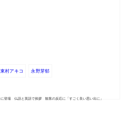
東村アキコ
永野芽郁
祭に登場 仏語と英語で挨拶 観客の反応に「すごく良い思い出に」