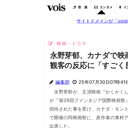
音 楽
エンタメ
イ
サイトドメインが「voi
映画・ドラマ
永野芽郁、カナダで映
観客の反応に「すごく
編集部
25年07月30日07時41
永野芽郁が、主演映画『かくかくし
が『第29回ファンタジア国際映画祭
招待された事を受け、カナダ・モン
で開催の同映画祭に、原作者の東村
出席した。