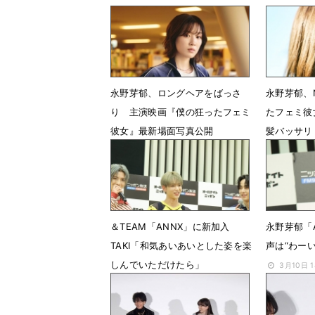
永野芽郁、ロングヘアをばっさ
永野芽郁、N
り 主演映画『僕の狂ったフェミ
たフェミ彼
彼女』最新場面写真公開
髪バッサリ
1月28日 08時03分
12月3日 
＆TEAM「ANNX」に新加入
永野芽郁「
TAKI「和気あいあいとした姿を楽
声は“わーい
しんでいただけたら」
3月10日 
3月10日 19時07分