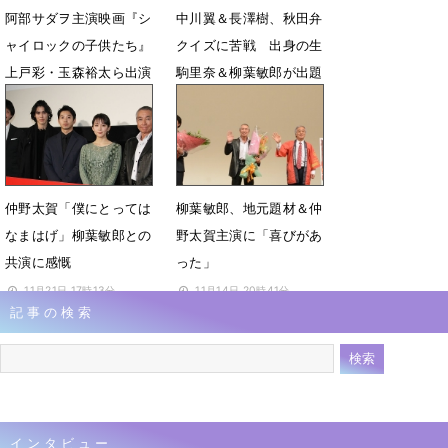
阿部サダヲ主演映画『シ
中川翼＆長澤樹、秋田弁
ャイロックの子供たち』
クイズに苦戦 出身の生
上戸彩・玉森裕太ら出演
駒里奈＆柳葉敏郎が出題
決定「毎日楽しい刺激」
10月3日 08時35分
8月22日 15時40分
仲野太賀「僕にとっては
柳葉敏郎、地元題材＆仲
なまはげ」柳葉敏郎との
野太賀主演に「喜びがあ
共演に感慨
った」
11月21日 17時13分
11月14日 20時41分
記事の検索
インタビュー