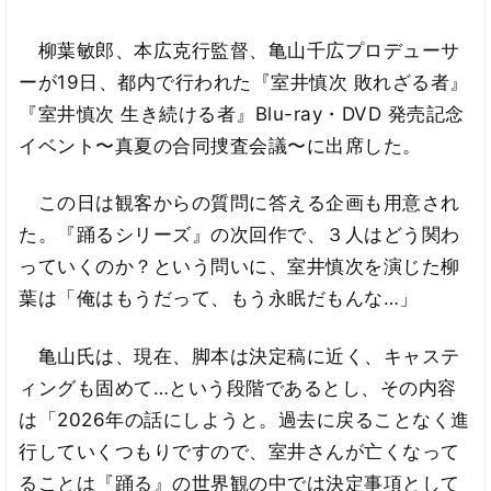
柳葉敏郎、本広克行監督、亀山千広プロデューサ
ーが19日、都内で行われた『室井慎次 敗れざる者』
『室井慎次 生き続ける者』Blu-ray・DVD 発売記念
イベント〜真夏の合同捜査会議〜に出席した。
この日は観客からの質問に答える企画も用意され
た。『踊るシリーズ』の次回作で、３人はどう関わ
っていくのか？という問いに、室井慎次を演じた柳
葉は「俺はもうだって、もう永眠だもんな…」
亀山氏は、現在、脚本は決定稿に近く、キャステ
ィングも固めて…という段階であるとし、その内容
は「2026年の話にしようと。過去に戻ることなく進
行していくつもりですので、室井さんが亡くなって
ることは『踊る』の世界観の中では決定事項として