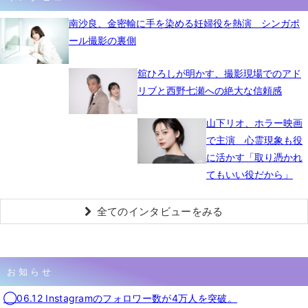
南沙良、金密輸に手を染める妊婦役を熱演 シンガポ
ール撮影の裏側
舘ひろしが明かす、撮影現場でのアド
リブと西野七瀬への絶大な信頼感
山下リオ、ホラー映画
で主演 心霊現象も役
に活かす「取り憑かれ
てもいい役だから」
全てのインタビューをみる
お知らせ
◯06.12 Instagramのフォロワー数が4万人を突破。