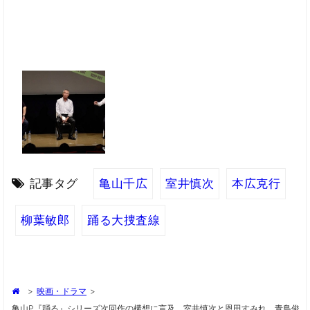
記事タグ
亀山千広
室井慎次
本広克行
柳葉敏郎
踊る大捜査線
>
映画・ドラマ
>
亀山P『踊る』シリーズ次回作の構想に言及、室井慎次と恩田すみれ、青島俊