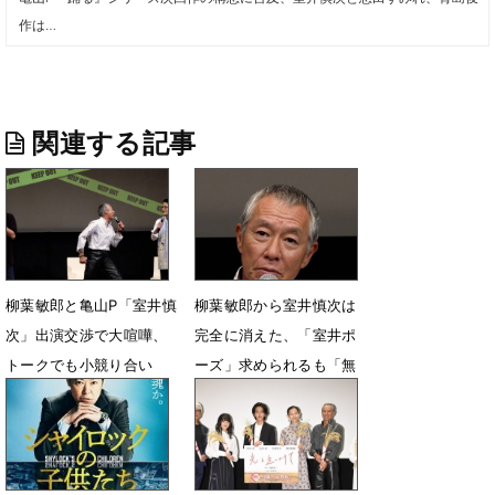
作は…
関連する記事
柳葉敏郎と亀山P「室井慎
柳葉敏郎から室井慎次は
次」出演交渉で大喧嘩、
完全に消えた、「室井ポ
トークでも小競り合い
ーズ」求められるも「無
「負けず嫌いだな！」
理！ごめんね」
7月20日 09時10分
7月19日 21時23分