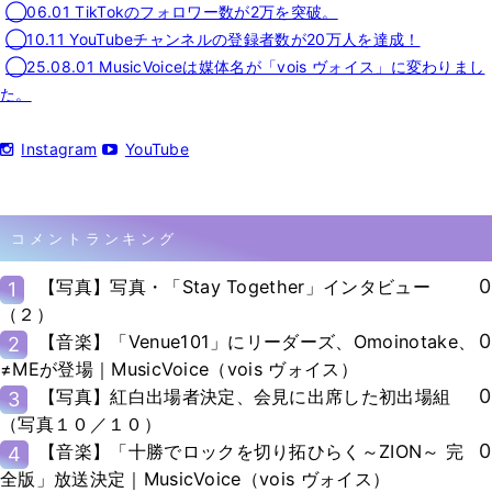
◯06.01 TikTokのフォロワー数が2万を突破。
◯10.11 YouTubeチャンネルの登録者数が20万人を達成！
◯25.08.01 MusicVoiceは媒体名が「vois ヴォイス」に変わりまし
た。
Instagram
YouTube
コメントランキング
0
【写真】写真・「Stay Together」インタビュー
1
（２）
0
【音楽】「Venue101」にリーダーズ、Omoinotake、
2
≠MEが登場｜MusicVoice（vois ヴォイス）
0
【写真】紅白出場者決定、会見に出席した初出場組
3
（写真１０／１０）
0
【音楽】「十勝でロックを切り拓ひらく～ZION～ 完
4
全版」放送決定｜MusicVoice（vois ヴォイス）