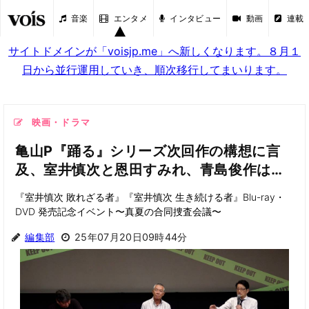
音楽
エンタメ
インタビュー
動画
連載
サイトドメインが「voisjp.me」へ新しくなります。８月１
日から並行運用していき、順次移行してまいります。
映画・ドラマ
亀山P『踊る』シリーズ次回作の構想に言
及、室井慎次と恩田すみれ、青島俊作は…
『室井慎次 敗れざる者』『室井慎次 生き続ける者』Blu-ray・
DVD 発売記念イベント〜真夏の合同捜査会議〜
編集部
25年07月20日09時44分