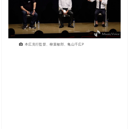
本広克行監督、柳葉敏郎、亀山千広P