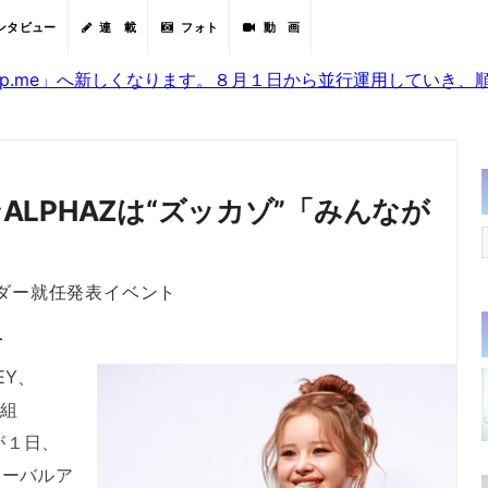
ンタビュー
連 載
フォト
動 画
sjp.me」へ新しくなります。８月１日から並行運用していき
ンALPHAZは“ズッカゾ”「みんなが
サダー就任発表イベント
分
EY、
人組
Gが１日、
ローバルア