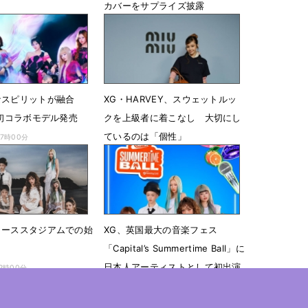
カバーをサプライズ披露
12時05分
6月8日 17時50分
なスピリットが融合
XG・HARVEY、スウェットルッ
K初コラボモデル発売
クを上級者に着こなし 大切にし
ているのは「個性」
07時00分
5月26日 16時54分
ャーススタジアムでの始
XG、英国最大の音楽フェス
「Capital’s Summertime Ball」に
日本人アーティストとして初出演
12時00分
決定
4月30日 07時00分