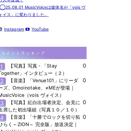
◯25.08.01 MusicVoiceは媒体名が「vois ヴ
ォイス」に変わりました。
Instagram
YouTube
コメントランキング
0
【写真】写真・「Stay
1
Together」インタビュー（２）
0
【音楽】「Venue101」にリーダ
2
ーズ、Omoinotake、≠MEが登場｜
MusicVoice（vois ヴォイス）
0
【写真】紅白出場者決定、会見に
3
出席した初出場組（写真１０／１０）
0
【音楽】「十勝でロックを切り拓
4
ひらく～ZION～ 完全版」放送決定｜