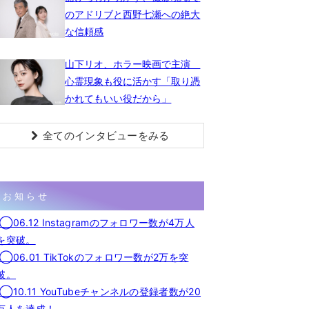
のアドリブと西野七瀬への絶大
な信頼感
山下リオ、ホラー映画で主演
心霊現象も役に活かす「取り憑
かれてもいい役だから」
全てのインタビューをみる
お知らせ
◯06.12 Instagramのフォロワー数が4万人
を突破。
◯06.01 TikTokのフォロワー数が2万を突
破。
◯10.11 YouTubeチャンネルの登録者数が20
万人を達成！