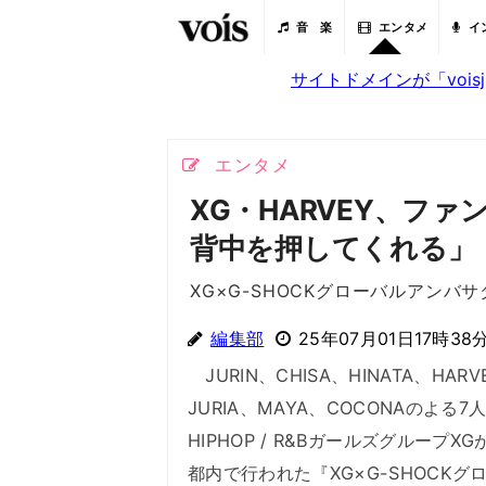
音 楽
エンタメ
イ
サイトドメインが「voi
エンタメ
XG・HARVEY、ファ
背中を押してくれる」
XG×G-SHOCKグローバルアンバ
編集部
25年07月01日17時38
JURIN、CHISA、HINATA、HARV
JURIA、MAYA、COCONAのよる7
HIPHOP / R&BガールズグループX
都内で行われた『XG×G-SHOCKグ