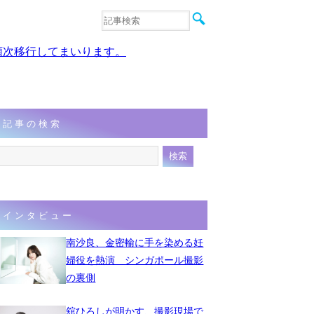
音楽
エンタメ
、順次移行してまいります。
インタビュー
動画
連載
フォト
記事の検索
インタビュー
南沙良、金密輸に手を染める妊
婦役を熱演 シンガポール撮影
の裏側
舘ひろしが明かす、撮影現場で