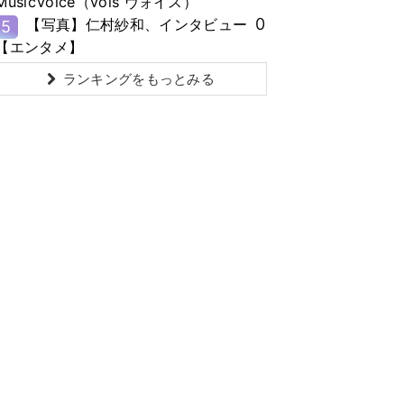
MusicVoice（vois ヴォイス）
0
【写真】仁村紗和、インタビュー
5
【エンタメ】
ランキングをもっとみる