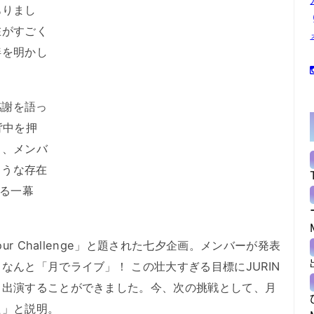
ありまし
在がすごく
絆を明かし
感謝を語っ
背中を押
し、メンバ
ような存在
ける一幕
ur Challenge」と題された七夕企画。メンバーが発表
なんと「月でライブ」！ この壮大すぎる目標にJURIN
も出演することができました。今、次の挑戦として、月
た」と説明。