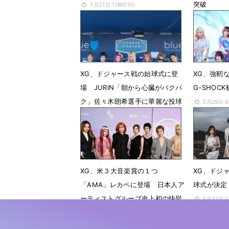
突破
7月27日 17時05分
7月17日 
XG、ドジャース戦の始球式に登
XG、強靭
場 JURIN「朝から心臓がバクバ
G-SHOC
ク」佐々木朗希選手に華麗な投球
5月29日 
を披露
6月1日 17時54分
XG、米３大音楽賞の１つ
XG、ドジ
「AMA」レカペに登場 日本人ア
球式が決定
ーティストグループ史上初の快挙
5月22日 
5月26日 16時02分