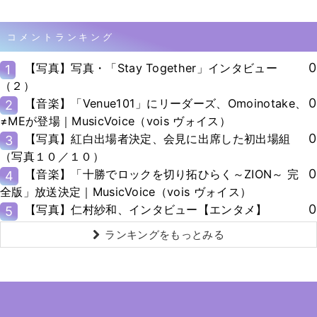
コメントランキング
0
【写真】写真・「Stay Together」インタビュー
1
（２）
0
【音楽】「Venue101」にリーダーズ、Omoinotake、
2
≠MEが登場｜MusicVoice（vois ヴォイス）
0
【写真】紅白出場者決定、会見に出席した初出場組
3
（写真１０／１０）
0
【音楽】「十勝でロックを切り拓ひらく～ZION～ 完
4
全版」放送決定｜MusicVoice（vois ヴォイス）
0
【写真】仁村紗和、インタビュー【エンタメ】
5
ランキングをもっとみる