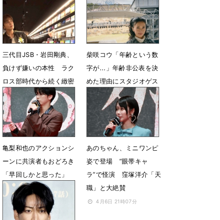
感激「幸せ」
ード」レカペに登場
6月22日 08時02分
6月21日 19時47分
三代目JSB・岩田剛典、
柴咲コウ「年齢という数
負けず嫌いの本性 ラク
字が...」年齢非公表を決
ロス部時代から続く緻密
めた理由にスタジオゲス
な戦略を解剖
トもびっくり
4月17日 15時24分
4月17日 15時00分
亀梨和也のアクションシ
あのちゃん、ミニワンピ
ーンに共演者もおどろき
姿で登場 “眼帯キャ
「早回しかと思った」
ラ”で怪演 窪塚洋介「天
職」と大絶賛
4月7日 12時06分
4月6日 21時07分