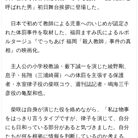
呼ばれた男』初日舞台挨拶に登場した。
日本で初めて教師による児童へのいじめが認定さ
れた体罰事件を取材した、福田ますみ氏によるルポ
ルタージュ『でっちあげ 福岡「殺人教師」事件の真
相』の映画化。
主人公の小学校教諭・薮下誠一を演じた綾野剛、
息子・拓翔（三浦綺羅）への体罰を主張する保護
者・氷室律子役の柴咲コウ、週刊誌記者・鳴海三千
彦役の亀梨和也。
柴咲は自身が演じた役を絡めながら、「私は物事
をはっきり言うタイプですが、律子を演じて、自分
にも日和っている部分があると気づきました。自分
たちが何を根拠に情報を判断しているのか考える、