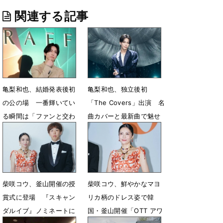
関連する記事
亀梨和也、結婚発表後初
亀梨和也、独立後初
の公の場 一番輝いてい
「The Covers」出演 名
る瞬間は「ファンと交わ
曲カバーと最新曲で魅せ
る時間」
る“今”の表情
7月22日 19時00分
6月23日 14時23分
柴咲コウ、釜山開催の授
柴咲コウ、鮮やかなマヨ
賞式に登場 『スキャン
リカ柄のドレス姿で韓
ダルイブ』ノミネートに
国・釜山開催「OTT アワ