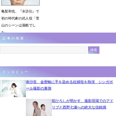
亀梨和也、『水滸伝』で
初の時代劇の武人役「雪
山のシーンは過酷でし
た」
記事の検索
2月12日 14時47分
インタビュー
南沙良、金密輸に手を染める妊婦役を熱演 シンガポ
ール撮影の裏側
舘ひろしが明かす、撮影現場でのアド
リブと西野七瀬への絶大な信頼感