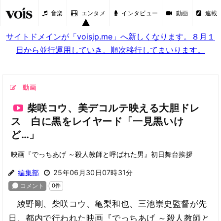
音楽
エンタメ
インタビュー
動画
連載
サイトドメインが「voisjp.me」へ新しくなります。８月１
日から並行運用していき、順次移行してまいります。
動画
柴咲コウ、美デコルテ映える大胆ドレ
ス 白に黒をレイヤード「一見黒いけ
ど…」
映画『でっちあげ ～殺人教師と呼ばれた男』初日舞台挨拶
編集部
25年06月30日07時31分
綾野剛、柴咲コウ、亀梨和也、三池崇史監督が先
日、都内で行われた映画『でっちあげ ～殺人教師と