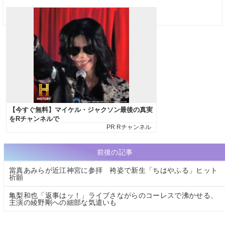
前後の記事
當真あみらが近江神宮に参拝 袴姿で新生「ちはやふる」ヒット
祈願
亀梨和也「返事はッ！」ライブさながらのコーレスで沸かせる、
主演の綾野剛への細部な気遣いも