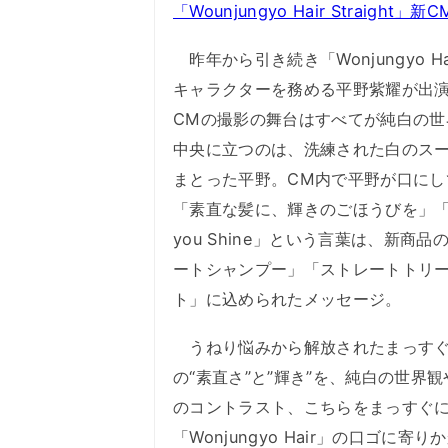
「Wounjungyo Hair Straight」新C
昨年から引き続き「Wonjungyo Ha
キャラクターを務める平野紫耀が出
CMの撮影の舞台はすべてが純白の世
中央に立つのは、洗練された白のス
まとった平野。CM内で平野が口にし
「素直な髪に、輝きのごほうびを」「G
you Shine」という言葉は、新商品
ートシャンプー」「ストレートトリ
ト」に込められたメッセージ。
うねり悩みから解放されたまっす
の“素直さ”と”輝き”を、純白の世界
のコントラスト、こちらをまっすぐ
「Wonjungyo Hair」の口ゴ