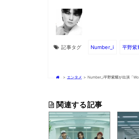
記事タグ
Number_i
平野紫
>
エンタメ
>
Number_i平野紫耀が出演「Won
関連する記事