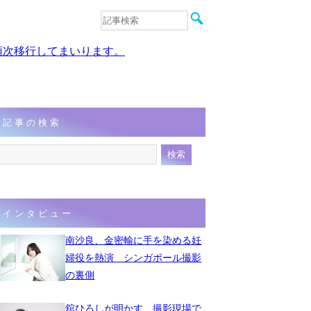
音楽
エンタメ
、順次移行してまいります。
インタビュー
動画
連載
フォト
記事の検索
インタビュー
南沙良、金密輸に手を染める妊
婦役を熱演 シンガポール撮影
の裏側
舘ひろしが明かす、撮影現場で