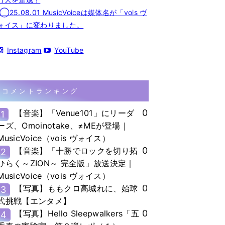
◯25.08.01 MusicVoiceは媒体名が「vois ヴ
ォイス」に変わりました。
Instagram
YouTube
コメントランキング
0
【音楽】「Venue101」にリーダ
1
ーズ、Omoinotake、≠MEが登場｜
MusicVoice（vois ヴォイス）
0
【音楽】「十勝でロックを切り拓
2
ひらく～ZION～ 完全版」放送決定｜
MusicVoice（vois ヴォイス）
0
【写真】ももクロ高城れに、始球
3
式挑戦【エンタメ】
0
【写真】Hello Sleepwalkers「五
4