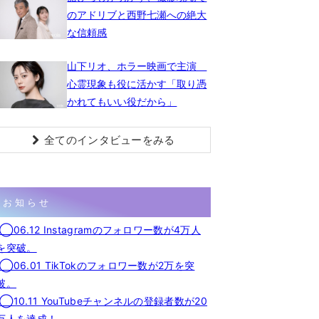
のアドリブと西野七瀬への絶大
な信頼感
山下リオ、ホラー映画で主演
心霊現象も役に活かす「取り憑
かれてもいい役だから」
全てのインタビューをみる
お知らせ
◯06.12 Instagramのフォロワー数が4万人
を突破。
◯06.01 TikTokのフォロワー数が2万を突
破。
◯10.11 YouTubeチャンネルの登録者数が20
万人を達成！