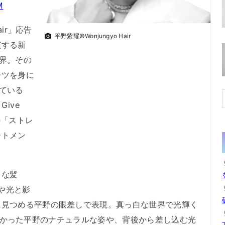
M
ir」応告
平野紫耀©Wonjungyo Hair
演する新
界。その
ーツを身に
ている
ive
の「ストレ
ートメン
ぐな髪
観や光と影
に見つめる平野の眼差しで表現。真っ白な世界で光輝く
に寄りかかった平野のナチュラルな姿や、背後から差し込む光