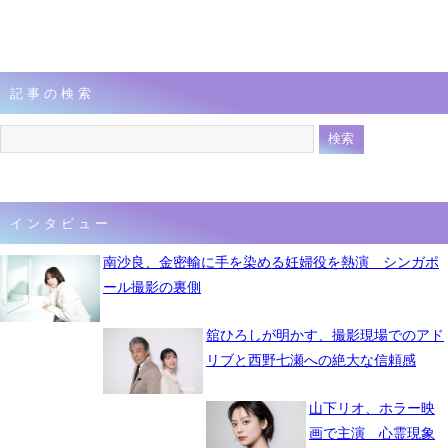
記事の検索
インタビュー
南沙良、金密輸に手を染める妊婦役を熱演 シンガポ
ール撮影の裏側
舘ひろしが明かす、撮影現場でのアド
リブと西野七瀬への絶大な信頼感
山下リオ、ホラー映
画で主演 心霊現象