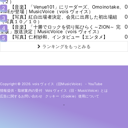
（２）
0
【音楽】「Venue101」にリーダーズ、Omoinotake、
2
≠MEが登場｜MusicVoice（vois ヴォイス）
0
【写真】紅白出場者決定、会見に出席した初出場組
3
（写真１０／１０）
0
【音楽】「十勝でロックを切り拓ひらく～ZION～ 完
4
全版」放送決定｜MusicVoice（vois ヴォイス）
0
【写真】仁村紗和、インタビュー【エンタメ】
5
ランキングをもっとみる
Copyright © 2026. vois ヴォイス（旧MusicVoice）
-
YouTube
情報提供・取材案内の受付
Vois ヴォイス（旧・MusicVoice）とは
広告に関するお問い合わせ
クッキー（cookie）使用について
-