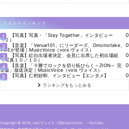
コメントランキング
0
【写真】写真・「Stay Together」インタビュー
1
（２）
0
【音楽】「Venue101」にリーダーズ、Omoinotake、
2
≠MEが登場｜MusicVoice（vois ヴォイス）
0
【写真】紅白出場者決定、会見に出席した初出場組
3
（写真１０／１０）
0
【音楽】「十勝でロックを切り拓ひらく～ZION～ 完
4
全版」放送決定｜MusicVoice（vois ヴォイス）
0
【写真】仁村紗和、インタビュー【エンタメ】
5
ランキングをもっとみる
Copyright © 2026. vois ヴォイス（旧MusicVoice）
-
YouTube