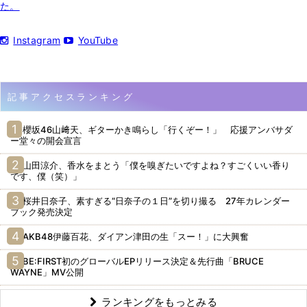
た。
Instagram
YouTube
記事アクセスランキング
櫻坂46山﨑天、ギターかき鳴らし「行くぞー！」 応援アンバサダ
ー堂々の開会宣言
山田涼介、香水をまとう「僕を嗅ぎたいですよね？すごくいい香り
です、僕（笑）」
桜井日奈子、素すぎる“日奈子の１日”を切り撮る 27年カレンダー
ブック発売決定
AKB48伊藤百花、ダイアン津田の生「スー！」に大興奮
BE:FIRST初のグローバルEPリリース決定＆先行曲「BRUCE
WAYNE」MV公開
ランキングをもっとみる