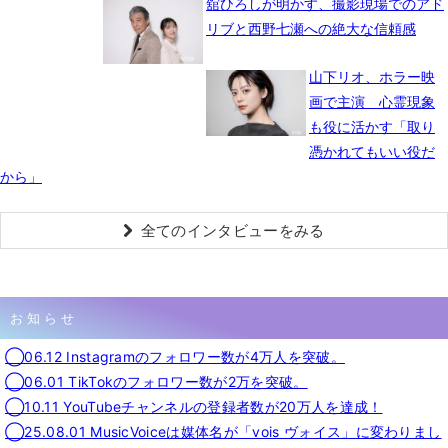
舘ひろしが明かす、撮影現場でのアド
リブと西野七瀬への絶大な信頼感
山下リオ、ホラー映
画で主演 心霊現象
も役に活かす「取り
憑かれてもいい役だ
から」
全てのインタビューをみる
お知らせ
◯06.12 Instagramのフォロワー数が4万人を突破。
◯06.01 TikTokのフォロワー数が2万を突破。
◯10.11 YouTubeチャンネルの登録者数が20万人を達成！
◯25.08.01 MusicVoiceは媒体名が「vois ヴォイス」に変わりまし