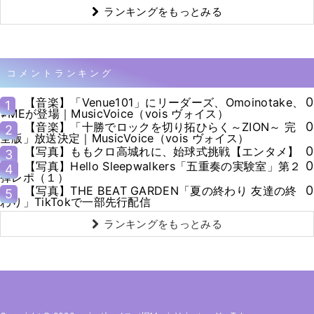
ランキングをもっとみる
コメントランキング
0
【音楽】「Venue101」にリーダーズ、Omoinotake、
1
≠MEが登場｜MusicVoice（vois ヴォイス）
0
【音楽】「十勝でロックを切り拓ひらく～ZION～ 完
2
全版」放送決定｜MusicVoice（vois ヴォイス）
0
【写真】ももクロ高城れに、始球式挑戦【エンタメ】
3
0
【写真】Hello Sleepwalkers「五重奏の実験室」第２
4
弾レポ（１）
0
【写真】THE BEAT GARDEN「夏の終わり 友達の終
5
わり」TikTokで一部先行配信
ランキングをもっとみる