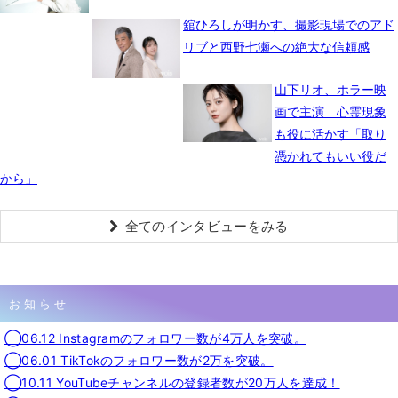
舘ひろしが明かす、撮影現場でのアド
リブと西野七瀬への絶大な信頼感
山下リオ、ホラー映
画で主演 心霊現象
も役に活かす「取り
憑かれてもいい役だ
から」
全てのインタビューをみる
お知らせ
◯06.12 Instagramのフォロワー数が4万人を突破。
◯06.01 TikTokのフォロワー数が2万を突破。
◯10.11 YouTubeチャンネルの登録者数が20万人を達成！