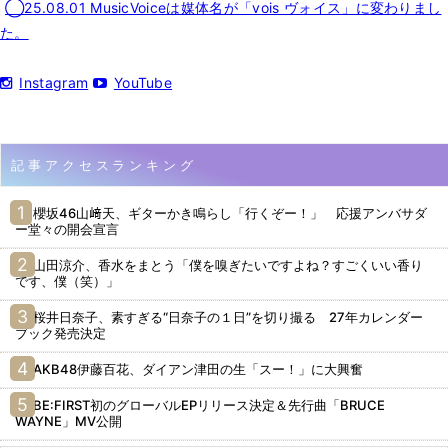
◯25.08.01 MusicVoiceは媒体名が「vois ヴォイス」に変わりまし
た。
Instagram
YouTube
記事アクセスランキング
櫻坂46山﨑天、ギターかき鳴らし「行くぞー！」 応援アンバサダ
ー堂々の開会宣言
山田涼介、香水をまとう「僕を嗅ぎたいですよね？すごくいい香り
です、僕（笑）」
桜井日奈子、素すぎる“日奈子の１日”を切り撮る 27年カレンダー
ブック発売決定
AKB48伊藤百花、ダイアン津田の生「スー！」に大興奮
BE:FIRST初のグローバルEPリリース決定＆先行曲「BRUCE
WAYNE」MV公開