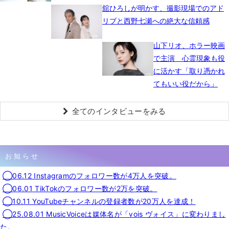
舘ひろしが明かす、撮影現場でのアド
リブと西野七瀬への絶大な信頼感
山下リオ、ホラー映画
で主演 心霊現象も役
に活かす「取り憑かれ
てもいい役だから」
全てのインタビューをみる
お知らせ
◯06.12 Instagramのフォロワー数が4万人を突破。
◯06.01 TikTokのフォロワー数が2万を突破。
◯10.11 YouTubeチャンネルの登録者数が20万人を達成！
◯25.08.01 MusicVoiceは媒体名が「vois ヴォイス」に変わりまし
た。