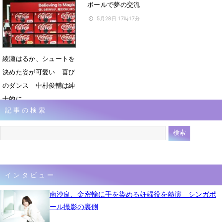
フォーム着こなし
ボールで夢の交流
1月20日 08時26分
5月28日 17時17分
綾瀬はるか、シュートを
決めた姿が可愛い 喜び
のダンス 中村俊輔は紳
士的に
記事の検索
11月1日 20時31分
インタビュー
南沙良、金密輸に手を染める妊婦役を熱演 シンガポ
ール撮影の裏側