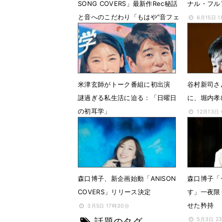
SONG COVERS」最新作Rec秘話
ナル・フル
と音へのこだわり「もはや“音フェ
6月15日 
チ”です」
7月18日 18時00分
米津玄師がトーク番組に初出演
谷村新司さ
謎過ぎる私生活に迫る：「日曜日
に、堀内孝
の初耳学」
12月13日
8月23日 23時52分
森口博子、新企画始動「ANISON
森口博子「
COVERS」リリース決定
す」一夜限
せた矜持
3月5日 17時30分
話題のタグ
5月3日 2