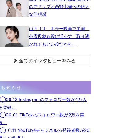
のアドリブと西野七瀬への絶大
な信頼感
山下リオ、ホラー映画で主演
心霊現象も役に活かす「取り憑
かれてもいい役だから」
全てのインタビューをみる
お知らせ
◯06.12 Instagramのフォロワー数が4万人
を突破。
◯06.01 TikTokのフォロワー数が2万を突
破。
◯10.11 YouTubeチャンネルの登録者数が20
万人を達成！