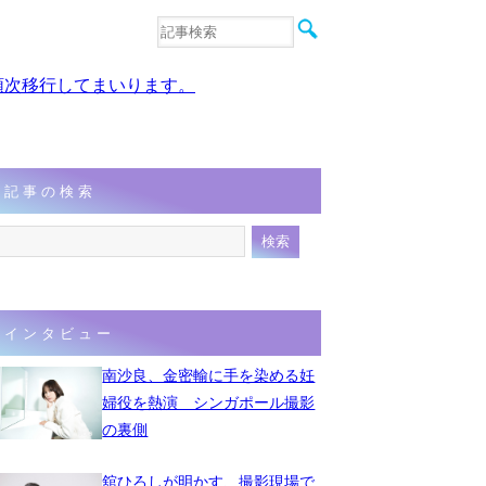
音楽
エンタメ
、順次移行してまいります。
インタビュー
動画
連載
フォト
記事の検索
インタビュー
南沙良、金密輸に手を染める妊
婦役を熱演 シンガポール撮影
の裏側
舘ひろしが明かす、撮影現場で