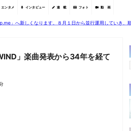
エンタメ
インタビュー
連 載
フォト
動 画
sjp.me」へ新しくなります。８月１日から並行運用していき
 WIND」楽曲発表から34年を経て
0分