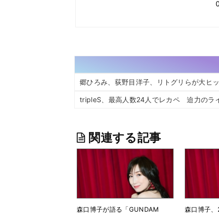
郷ひろみ、荻野目洋子、リトグリらが大ヒ
tripleS、最高人数24人でレカペ 迫力の
関連する記事
森口博子が語る「GUNDAM
森口博子、