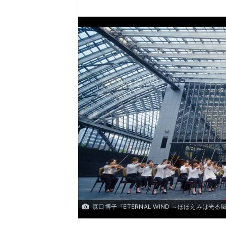
森口博子『ETERNAL WIND ～ほほえみは光