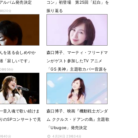
アルバム発売決定
コン」初登場 第25回「紅白」を
振り返る
18時20分
6月5日 22時11分
んを送る会しめやか
森口博子、マーティ・フリードマ
雄「寂しいです」
ンがゲスト参加したTV アニメ
「GS 美神」主題歌カバー音源を
 08時56分
先行配信
5月3日 16時30分
一音入魂で歌い続けま
森口博子、映画『機動戦士ガンダ
りのSPコンサートで見
ム ククルス・ドアンの島』主題歌
「Ubugoe」発売決定
3時40分
4月24日 23時34分