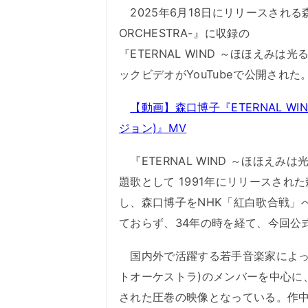
2025年6月18日にリリースされる森口博
ORCHESTRA-』に収録の
『ETERNAL WIND ～ほほえみ
ックビデオがYouTubeで公開された
【動画】森口博子『ETERNAL W
ジョン)』MV
『ETERNAL WIND ～ほほえみ
題歌として 1991年にリリースさ
し、森口博子をNHK「紅白歌合戦」
ておらず、34年の時を経て、今回公
国内外で活躍する若手音楽家によって結成さ
トオーケストラ)のメンバーを中心に
された圧巻の映像となっている。作中