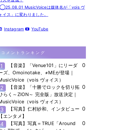
◯25.08.01 MusicVoiceは媒体名が「vois ヴ
ォイス」に変わりました。
Instagram
YouTube
コメントランキング
0
【音楽】「Venue101」にリーダ
1
ーズ、Omoinotake、≠MEが登場｜
MusicVoice（vois ヴォイス）
0
【音楽】「十勝でロックを切り拓
2
ひらく～ZION～ 完全版」放送決定｜
MusicVoice（vois ヴォイス）
0
【写真】仁村紗和、インタビュー
3
【エンタメ】
0
【写真】写真＝TRUE「Around
4