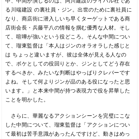
中、中間が演じるのは、阿川建設のライバル社であ
る川端建設 の裏社員・ジン。出世のために裏社員に
なり、商店街に潜入しいち早くターゲットである商
店街会長・兵藤平八の情報を掴む優秀な人材。そし
て、喧嘩が強いという役どころ。そんな中間につい
て、瑠東監督は「本人はジンのオラオラした感じと
は ちょっと違いますが、彼は全体が見える人なの
で、ボケとしての役回りとか、ジンとしてどう存在
するべきか、みたいな判断はやっぱりクレバーです
よね。そして何よりジンが品のある役になったと思
います。」と本来中間が持つ表現力で役を昇華した
ことを明かした。
さらに、華麗なるアクションシーンを完璧にこな
した中間について、瑠東監督は「アクションについ
て最初は苦手意識があったんですけど、動きはめっ