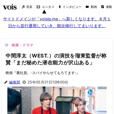
音楽
エンタメ
インタビュー
動画
連載
サイトドメインが「voisjp.me」へ新しくなります。８月１
日から並行運用していき、順次移行してまいります。
映画・ドラマ
中間淳太（WEST.）の演技を瑠東監督が称
賛「まだ秘めた潜在能力が沢山ある」
映画『裏社員。-スパイやらせてもろてます‐』
編集部
25年05月21日12時00分