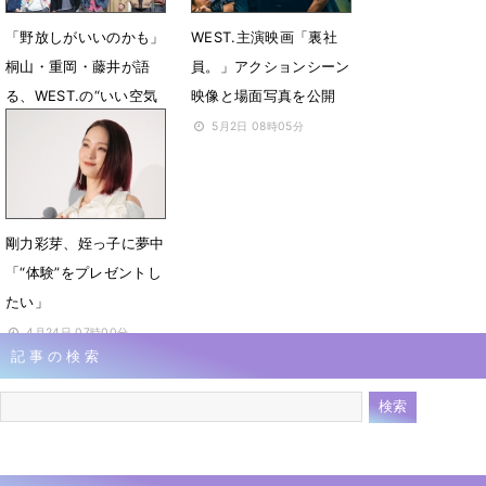
「野放しがいいのかも」
WEST.主演映画「裏社
桐山・重岡・藤井が語
員。」アクションシーン
る、WEST.の“いい空気
映像と場面写真を公開
感”
5月2日 08時05分
5月3日 08時00分
剛力彩芽、姪っ子に夢中
「“体験”をプレゼントし
たい」
4月24日 07時00分
記事の検索