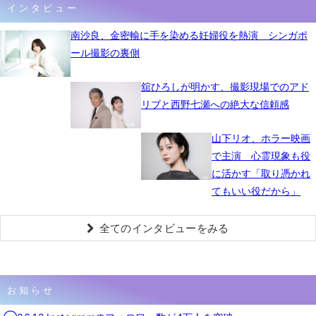
インタビュー
南沙良、金密輸に手を染める妊婦役を熱演 シンガポ
ール撮影の裏側
舘ひろしが明かす、撮影現場でのアド
リブと西野七瀬への絶大な信頼感
山下リオ、ホラー映画
で主演 心霊現象も役
に活かす「取り憑かれ
てもいい役だから」
全てのインタビューをみる
お知らせ