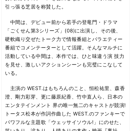
引っ張る芝居を称賛した。
中間は、デビュー前から若手の登竜門・ドラマ
「ごくせん第3シリーズ」(08)に出演し、その後、
硬軟織り交ぜたトーク力で情報番組とバラエティー
番組でコメンテーターとして活躍。そんなマルチに
活動している中間は、本作では、ひと味違う演 技力
を見せ、激しいアクションシーンも完璧にこなして
いる。
主演の WEST.はもちろんのこと、恒松祐里、森香
澄、剛力彩芽、更に藤原紀香、竹中直人ら、日本の
エンタテインメント 界の唯一無二のキャストが競演!
トータス松本が作詞作曲した WEST.のファンキーで
パワフルな主題歌「ウェッサイソウル!」にのせた、
笑いあり、涙あり、人情ありの本作・映画『裏社