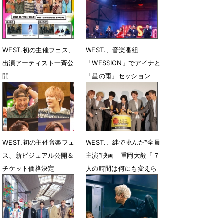
3月14日 14時08分
WEST.初の主催フェス、
WEST.、音楽番組
出演アーティスト一斉公
「WESSION」でアイナと
開
「星の雨」セッション
8月24日 22時25分
7月26日 22時03分
WEST.初の主催音楽フェ
WEST.、絆で挑んだ“全員
ス、新ビジュアル公開＆
主演”映画 重岡大毅「７
チケット価格決定
人の時間は何にも変えら
れない宝物」
5月28日 18時18分
5月4日 14時25分