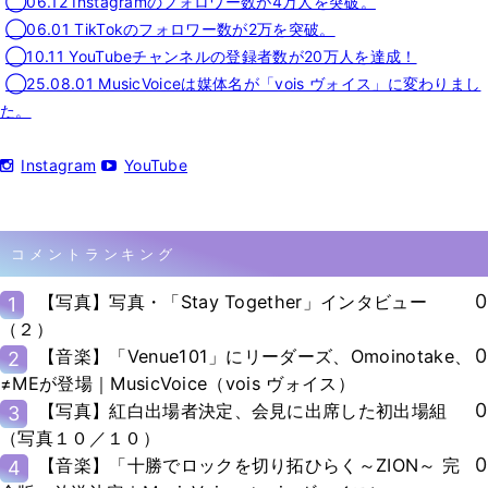
◯06.12 Instagramのフォロワー数が4万人を突破。
◯06.01 TikTokのフォロワー数が2万を突破。
◯10.11 YouTubeチャンネルの登録者数が20万人を達成！
◯25.08.01 MusicVoiceは媒体名が「vois ヴォイス」に変わりまし
た。
Instagram
YouTube
コメントランキング
0
【写真】写真・「Stay Together」インタビュー
1
（２）
0
【音楽】「Venue101」にリーダーズ、Omoinotake、
2
≠MEが登場｜MusicVoice（vois ヴォイス）
0
【写真】紅白出場者決定、会見に出席した初出場組
3
（写真１０／１０）
0
【音楽】「十勝でロックを切り拓ひらく～ZION～ 完
4