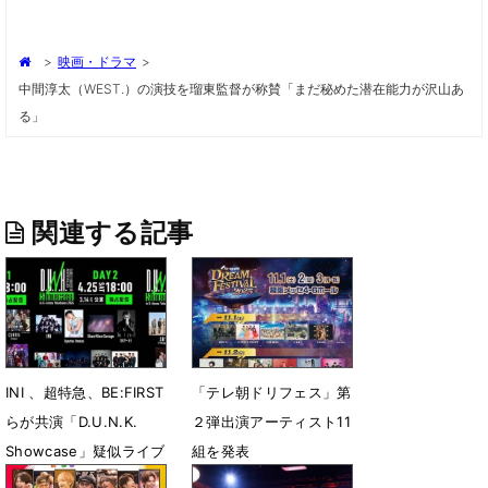
>
映画・ドラマ
>
中間淳太（WEST.）の演技を瑠東監督が称賛「まだ秘めた潜在能力が沢山あ
る」
関連する記事
INI 、超特急、BE:FIRST
「テレ朝ドリフェス」第
らが共演「D.U.N.K.
２弾出演アーティスト11
Showcase」疑似ライブ
組を発表
配信決定
9月10日 12時00分