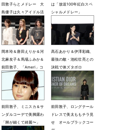
田敦子らとメドレー 大
は「放送100年紅白スペ
島優子は久々アイドル活
シャルメドレー」
動で「すごい元気に」
12月24日 11時54分
12月29日 18時24分
岡本玲＆唐田えりか＆河
髙石あかり＆伊澤彩織、
北麻友子＆馬場ふみか＆
最強の敵・池松壮亮との
前田敦子、「Ameri」コ
決戦で体ズタボロ
ーデで10周年祝福
9月28日 14時10分
5月5日 13時04分
前田敦子、ミニスカ＆サ
前田敦子、ロングテール
ンダルコーデで美脚露わ
ドレスで美太ももチラ見
「脚が細くて綺麗〜」
せ オールブラックコー