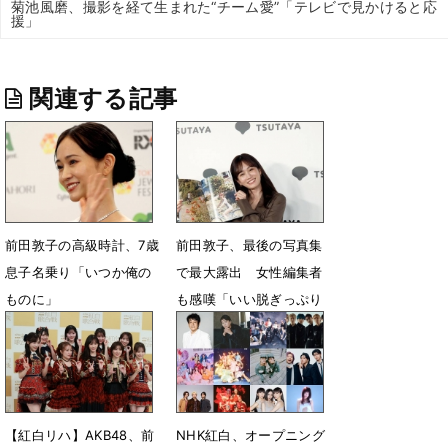
菊池風磨、撮影を経て生まれた“チーム愛”「テレビで見かけると応
援」
関連する記事
前田敦子の高級時計、7歳
前田敦子、最後の写真集
息子名乗り「いつか俺の
で最大露出 女性編集者
ものに」
も感嘆「いい脱ぎっぷり
だった」
7月6日 07時12分
2月28日 13時18分
【紅白リハ】AKB48、前
NHK紅白、オープニング