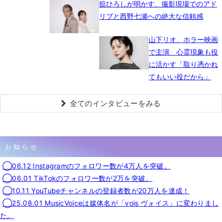
舘ひろしが明かす、撮影現場でのアド
リブと西野七瀬への絶大な信頼感
山下リオ、ホラー映画
で主演 心霊現象も役
に活かす「取り憑かれ
てもいい役だから」
全てのインタビューをみる
お知らせ
◯06.12 Instagramのフォロワー数が4万人を突破。
◯06.01 TikTokのフォロワー数が2万を突破。
◯10.11 YouTubeチャンネルの登録者数が20万人を達成！
◯25.08.01 MusicVoiceは媒体名が「vois ヴォイス」に変わりまし
た。