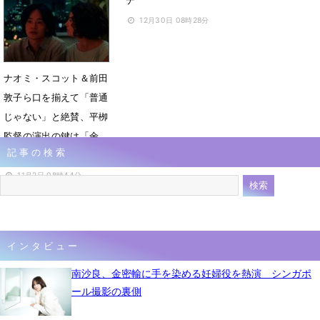
デ
4月30日 07時22分
12月30日 08時28分
ナオミ・スコット＆前田
敦子ら口を揃えて「普通
じゃない」と絶賛、平栁
監督の演出の鍵は「余
記事の検索
白」
11月2日 08時44分
インタビュー
南沙良、金密輸に手を染める妊婦役を熱演 シンガポ
ール撮影の裏側