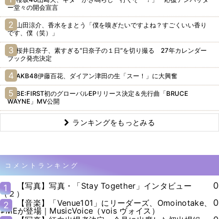
ー堂々の開会宣言
山田涼介、香水をまとう「僕を嗅ぎたいですよね？すごくいい香り
です、僕（笑）」
桜井日奈子、素すぎる“日奈子の１日”を切り撮る 27年カレンダー
ブック発売決定
AKB48伊藤百花、ダイアン津田の生「スー！」に大興奮
BE:FIRST初のグローバルEPリリース決定＆先行曲「BRUCE
WAYNE」MV公開
ランキングをもっとみる
コメントランキング
0
【写真】写真・「Stay Together」インタビュー
1
（２）
0
【音楽】「Venue101」にリーダーズ、Omoinotake、
2
≠MEが登場｜MusicVoice（vois ヴォイス）