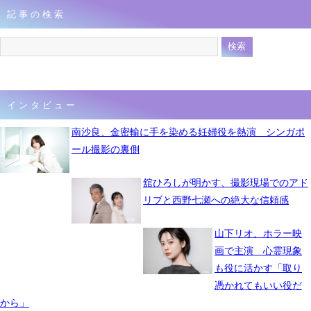
記事の検索
インタビュー
南沙良、金密輸に手を染める妊婦役を熱演 シンガポ
ール撮影の裏側
舘ひろしが明かす、撮影現場でのアド
リブと西野七瀬への絶大な信頼感
山下リオ、ホラー映
画で主演 心霊現象
も役に活かす「取り
憑かれてもいい役だ
から」