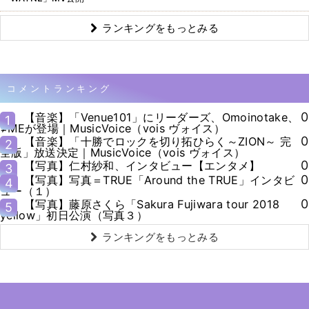
ランキングをもっとみる
コメントランキング
0
【音楽】「Venue101」にリーダーズ、Omoinotake、
1
≠MEが登場｜MusicVoice（vois ヴォイス）
0
【音楽】「十勝でロックを切り拓ひらく～ZION～ 完
2
全版」放送決定｜MusicVoice（vois ヴォイス）
0
【写真】仁村紗和、インタビュー【エンタメ】
3
0
【写真】写真＝TRUE「Around the TRUE」インタビ
4
ュー（１）
0
【写真】藤原さくら「Sakura Fujiwara tour 2018
5
yellow」初日公演（写真３）
ランキングをもっとみる