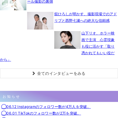
ール撮影の裏側
舘ひろしが明かす、撮影現場でのアド
リブと西野七瀬への絶大な信頼感
山下リオ、ホラー映
画で主演 心霊現象
も役に活かす「取り
憑かれてもいい役だ
から」
全てのインタビューをみる
お知らせ
◯06.12 Instagramのフォロワー数が4万人を突破。
◯06.01 TikTokのフォロワー数が2万を突破。