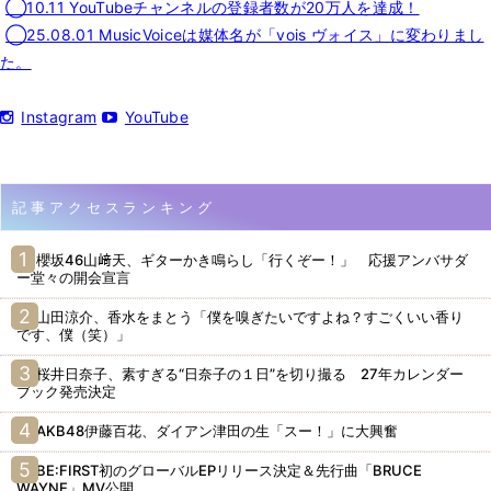
◯10.11 YouTubeチャンネルの登録者数が20万人を達成！
◯25.08.01 MusicVoiceは媒体名が「vois ヴォイス」に変わりまし
た。
Instagram
YouTube
記事アクセスランキング
櫻坂46山﨑天、ギターかき鳴らし「行くぞー！」 応援アンバサダ
ー堂々の開会宣言
山田涼介、香水をまとう「僕を嗅ぎたいですよね？すごくいい香り
です、僕（笑）」
桜井日奈子、素すぎる“日奈子の１日”を切り撮る 27年カレンダー
ブック発売決定
AKB48伊藤百花、ダイアン津田の生「スー！」に大興奮
BE:FIRST初のグローバルEPリリース決定＆先行曲「BRUCE
WAYNE」MV公開