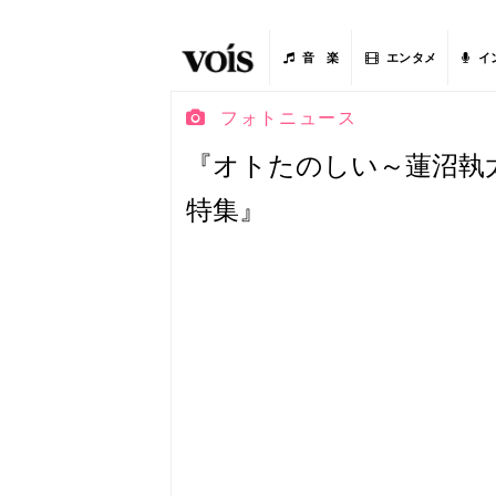
音 楽
エンタメ
イ
フォトニュース
『オトたのしい～蓮沼執
特集』