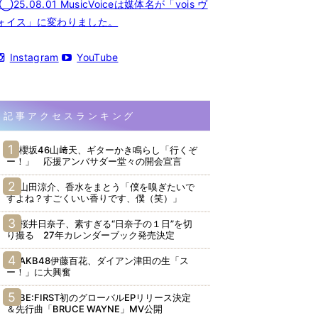
◯25.08.01 MusicVoiceは媒体名が「vois ヴ
ォイス」に変わりました。
Instagram
YouTube
記事アクセスランキング
櫻坂46山﨑天、ギターかき鳴らし「行くぞ
ー！」 応援アンバサダー堂々の開会宣言
山田涼介、香水をまとう「僕を嗅ぎたいで
すよね？すごくいい香りです、僕（笑）」
桜井日奈子、素すぎる“日奈子の１日”を切
り撮る 27年カレンダーブック発売決定
AKB48伊藤百花、ダイアン津田の生「ス
ー！」に大興奮
BE:FIRST初のグローバルEPリリース決定
＆先行曲「BRUCE WAYNE」MV公開