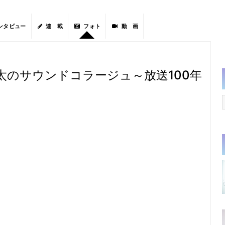
ンタビュー
連 載
フォト
動 画
太のサウンドコラージュ～放送100年