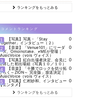
ランキングをもっとみる
コメントランキング
0
【写真】写真・「Stay
1
Together」インタビュー（２）
0
【音楽】「Venue101」にリーダ
2
ーズ、Omoinotake、≠MEが登場｜
MusicVoice（vois ヴォイス）
0
【写真】紅白出場者決定、会見に
3
出席した初出場組（写真１０／１０）
0
【音楽】「十勝でロックを切り拓
4
ひらく～ZION～ 完全版」放送決定｜
MusicVoice（vois ヴォイス）
0
【写真】仁村紗和、インタビュー
5
【エンタメ】
ランキングをもっとみる