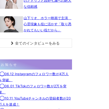
のアドリブと西野七瀬への絶大
な信頼感
山下リオ、ホラー映画で主演
心霊現象も役に活かす「取り憑
かれてもいい役だから」
全てのインタビューをみる
お知らせ
◯06.12 Instagramのフォロワー数が4万人
を突破。
◯06.01 TikTokのフォロワー数が2万を突
破。
◯10.11 YouTubeチャンネルの登録者数が20
万人を達成！