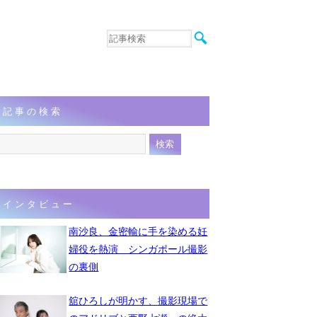
音楽
エンタメ
インタビュー
動画
記事の検索
連載
フォト
インタビュー
南沙良、金密輸に手を染める妊
婦役を熱演 シンガポール撮影
の裏側
舘ひろしが明かす、撮影現場で