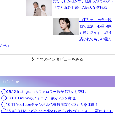
舘ひろしが明かす、撮影現場でのアド
リブと西野七瀬への絶大な信頼感
山下リオ、ホラー映
画で主演 心霊現象
も役に活かす「取り
憑かれてもいい役だ
から」
全てのインタビューをみる
お知らせ
◯06.12 Instagramのフォロワー数が4万人を突破。
◯06.01 TikTokのフォロワー数が2万を突破。
◯10.11 YouTubeチャンネルの登録者数が20万人を達成！
◯25.08.01 MusicVoiceは媒体名が「vois ヴォイス」に変わりまし