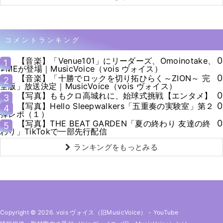
コメントランキング
0
【音楽】「Venue101」にリーダーズ、Omoinotake、
1
≠MEが登場｜MusicVoice（vois ヴォイス）
0
【音楽】「十勝でロックを切り拓ひらく～ZION～ 完
2
全版」放送決定｜MusicVoice（vois ヴォイス）
0
【写真】ももクロ高城れに、始球式挑戦【エンタメ】
3
0
【写真】Hello Sleepwalkers「五重奏の実験室」第２
4
弾レポ（１）
0
【写真】THE BEAT GARDEN「夏の終わり 友達の終
5
わり」TikTokで一部先行配信
ランキングをもっとみる
Copyright © 2026. vois ヴォイス（旧MusicVoice）
-
YouTube