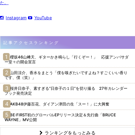
た。
Instagram
YouTube
記事アクセスランキング
櫻坂46山﨑天、ギターかき鳴らし「行くぞー！」 応援アンバサダ
ー堂々の開会宣言
山田涼介、香水をまとう「僕を嗅ぎたいですよね？すごくいい香り
です、僕（笑）」
桜井日奈子、素すぎる“日奈子の１日”を切り撮る 27年カレンダー
ブック発売決定
AKB48伊藤百花、ダイアン津田の生「スー！」に大興奮
BE:FIRST初のグローバルEPリリース決定＆先行曲「BRUCE
WAYNE」MV公開
ランキングをもっとみる