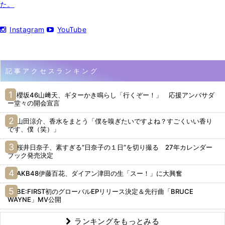
た。
Instagram
YouTube
記事アクセスランキング
櫻坂46山﨑天、ギターかき鳴らし「行くぞー！」 応援アンバサダ
ー堂々の開会宣言
山田涼介、香水をまとう「僕を嗅ぎたいですよね？すごくいい香り
です、僕（笑）」
桜井日奈子、素すぎる“日奈子の１日”を切り撮る 27年カレンダー
ブック発売決定
AKB48伊藤百花、ダイアン津田の生「スー！」に大興奮
BE:FIRST初のグローバルEPリリース決定＆先行曲「BRUCE
WAYNE」MV公開
ランキングをもっとみる