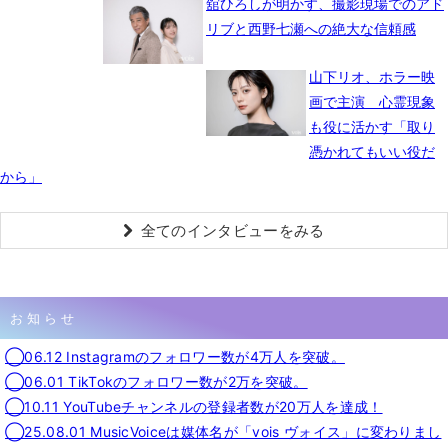
舘ひろしが明かす、撮影現場でのアド
リブと西野七瀬への絶大な信頼感
山下リオ、ホラー映
画で主演 心霊現象
も役に活かす「取り
憑かれてもいい役だ
から」
全てのインタビューをみる
お知らせ
◯06.12 Instagramのフォロワー数が4万人を突破。
◯06.01 TikTokのフォロワー数が2万を突破。
◯10.11 YouTubeチャンネルの登録者数が20万人を達成！
◯25.08.01 MusicVoiceは媒体名が「vois ヴォイス」に変わりまし