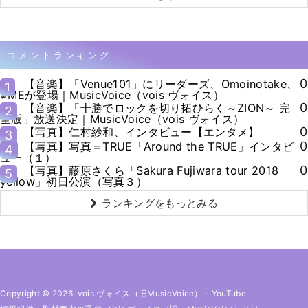
コメントランキング
0
【音楽】「Venue101」にリーダーズ、Omoinotake、
1
≠MEが登場｜MusicVoice（vois ヴォイス）
0
【音楽】「十勝でロックを切り拓ひらく～ZION～ 完
2
全版」放送決定｜MusicVoice（vois ヴォイス）
0
【写真】仁村紗和、インタビュー【エンタメ】
3
0
【写真】写真＝TRUE「Around the TRUE」インタビ
4
ュー（１）
0
【写真】藤原さくら「Sakura Fujiwara tour 2018
5
yellow」初日公演（写真３）
ランキングをもっとみる
Copyright © 2026. vois ヴォイス（旧MusicVoice）
-
YouTube