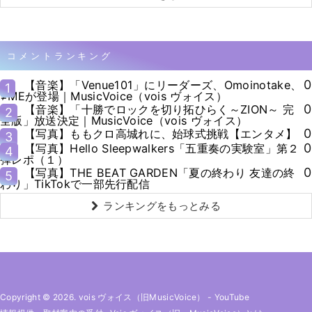
コメントランキング
0
【音楽】「Venue101」にリーダーズ、Omoinotake、
1
≠MEが登場｜MusicVoice（vois ヴォイス）
0
【音楽】「十勝でロックを切り拓ひらく～ZION～ 完
2
全版」放送決定｜MusicVoice（vois ヴォイス）
0
【写真】ももクロ高城れに、始球式挑戦【エンタメ】
3
0
【写真】Hello Sleepwalkers「五重奏の実験室」第２
4
弾レポ（１）
0
【写真】THE BEAT GARDEN「夏の終わり 友達の終
5
わり」TikTokで一部先行配信
ランキングをもっとみる
Copyright © 2026. vois ヴォイス（旧MusicVoice）
-
YouTube