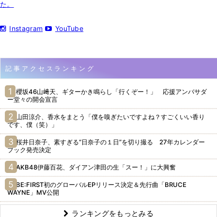
た。
Instagram
YouTube
記事アクセスランキング
櫻坂46山﨑天、ギターかき鳴らし「行くぞー！」 応援アンバサダ
ー堂々の開会宣言
山田涼介、香水をまとう「僕を嗅ぎたいですよね？すごくいい香り
です、僕（笑）」
桜井日奈子、素すぎる“日奈子の１日”を切り撮る 27年カレンダー
ブック発売決定
AKB48伊藤百花、ダイアン津田の生「スー！」に大興奮
BE:FIRST初のグローバルEPリリース決定＆先行曲「BRUCE
WAYNE」MV公開
ランキングをもっとみる