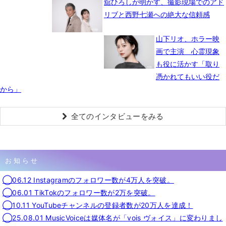
舘ひろしが明かす、撮影現場でのアド
リブと西野七瀬への絶大な信頼感
山下リオ、ホラー映
画で主演 心霊現象
も役に活かす「取り
憑かれてもいい役だ
から」
全てのインタビューをみる
お知らせ
◯06.12 Instagramのフォロワー数が4万人を突破。
◯06.01 TikTokのフォロワー数が2万を突破。
◯10.11 YouTubeチャンネルの登録者数が20万人を達成！
◯25.08.01 MusicVoiceは媒体名が「vois ヴォイス」に変わりまし