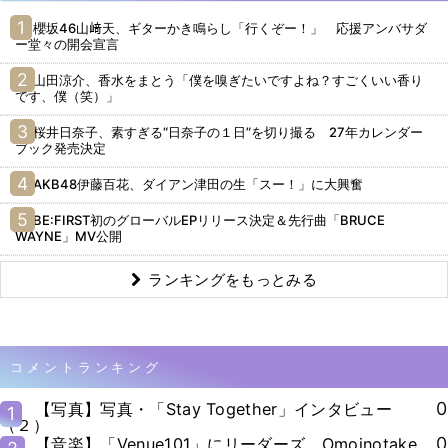
櫻坂46山﨑天、ギターかき鳴らし「行くぞー！」 応援アンバサダ
ー堂々の開会宣言
山田涼介、香水をまとう「僕を嗅ぎたいですよね？すごくいい香り
です、僕（笑）」
桜井日奈子、素すぎる“日奈子の１日”を切り撮る 27年カレンダー
ブック発売決定
AKB48伊藤百花、ダイアン津田の生「スー！」に大興奮
BE:FIRST初のグローバルEPリリース決定＆先行曲「BRUCE
WAYNE」MV公開
ランキングをもっとみる
コメントランキング
0
【写真】写真・「Stay Together」インタビュー
1
（２）
0
【音楽】「Venue101」にリーダーズ、Omoinotake、