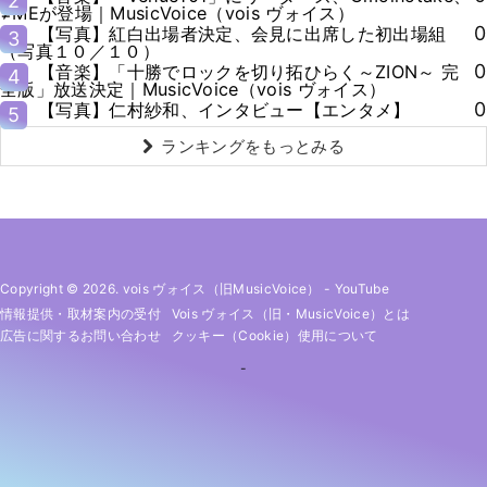
2
≠MEが登場｜MusicVoice（vois ヴォイス）
0
【写真】紅白出場者決定、会見に出席した初出場組
3
（写真１０／１０）
0
【音楽】「十勝でロックを切り拓ひらく～ZION～ 完
4
全版」放送決定｜MusicVoice（vois ヴォイス）
0
【写真】仁村紗和、インタビュー【エンタメ】
5
ランキングをもっとみる
Copyright © 2026. vois ヴォイス（旧MusicVoice）
-
YouTube
情報提供・取材案内の受付
Vois ヴォイス（旧・MusicVoice）とは
広告に関するお問い合わせ
クッキー（cookie）使用について
-