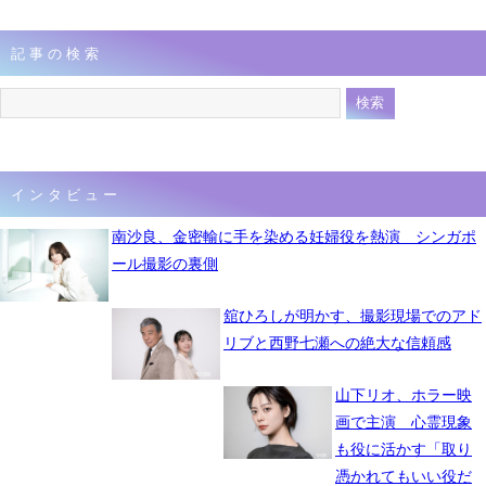
記事の検索
インタビュー
南沙良、金密輸に手を染める妊婦役を熱演 シンガポ
ール撮影の裏側
舘ひろしが明かす、撮影現場でのアド
リブと西野七瀬への絶大な信頼感
山下リオ、ホラー映
画で主演 心霊現象
も役に活かす「取り
憑かれてもいい役だ