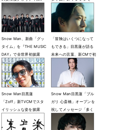
ンバーも絶賛
発撮り
7月30日 06時00分
7月24日 18時10分
Snow Man、新曲「グッ
「冒険はいくつになって
タイム」を『THE MUSIC
もできる」目黒蓮が語る
DAY』で全世界初披露
未来への言葉、新CMで初
心に還る
7月4日 22時00分
7月1日 13時10分
Snow Man目黒蓮
Snow Man目黒蓮「ブル
「Zoff」新TVCMでスタ
ガリ 心斎橋」オープンを
イリッシュな姿を披露
祝してメッセージ「多く
の方々に愛される場所と
6月30日 06時00分
なりますように」