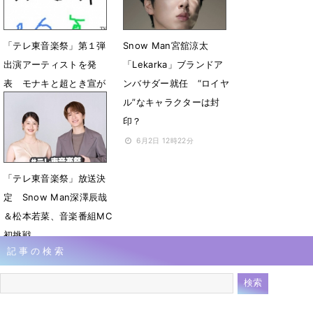
6月15日 14時12分
「テレ東音楽祭」第１弾
Snow Man宮舘涼太
出演アーティストを発
「Lekarka」ブランドア
表 モナキと超とき宣が
ンバサダー就任 “ロイヤ
福岡の意外なスポットか
ル”なキャラクターは封
ら生中継
印？
6月15日 12時00分
6月2日 12時22分
「テレ東音楽祭」放送決
定 Snow Man深澤辰哉
＆松本若菜、音楽番組MC
初挑戦
記事の検索
5月31日 12時02分