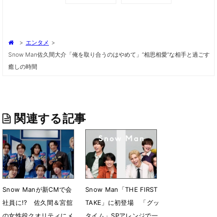
>
エンタメ
>
Snow Man佐久間大介「俺を取り合うのはやめて」“相思相愛”な相手と過ごす
癒しの時間
関連する記事
Snow Manが新CMで会
Snow Man「THE FIRST
社員に!? 佐久間＆宮舘
TAKE」に初登場 「グッ
の女性役クオリティにメ
タイム」SPアレンジで一