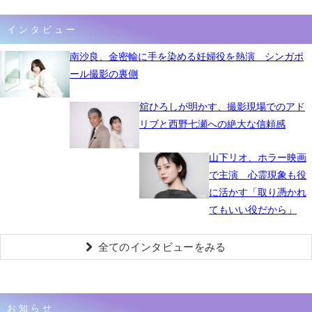
インタビュー
南沙良、金密輸に手を染める妊婦役を熱演 シンガポ
ール撮影の裏側
舘ひろしが明かす、撮影現場でのアド
リブと西野七瀬への絶大な信頼感
山下リオ、ホラー映画
で主演 心霊現象も役
に活かす「取り憑かれ
てもいい役だから」
全てのインタビューをみる
お知らせ