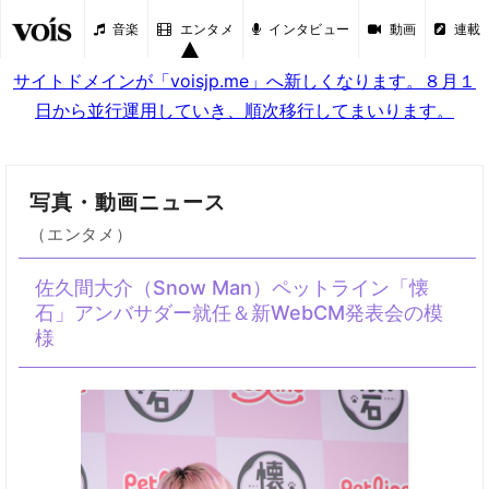
音楽
エンタメ
インタビュー
動画
連載
サイトドメインが「voisjp.me」へ新しくなります。８月１
日から並行運用していき、順次移行してまいります。
写真・動画ニュース
（エンタメ）
佐久間大介（Snow Man）ペットライン「懐
石」アンバサダー就任＆新WebCM発表会の模
様