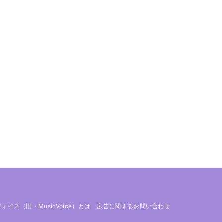
 ヴォイス（旧・MusicVoice）とは
広告に関するお問い合わせ