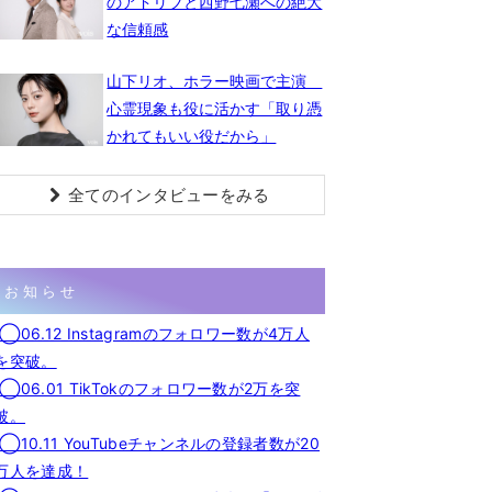
のアドリブと西野七瀬への絶大
な信頼感
山下リオ、ホラー映画で主演
心霊現象も役に活かす「取り憑
かれてもいい役だから」
全てのインタビューをみる
お知らせ
◯06.12 Instagramのフォロワー数が4万人
を突破。
◯06.01 TikTokのフォロワー数が2万を突
破。
◯10.11 YouTubeチャンネルの登録者数が20
万人を達成！