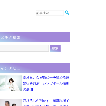
音楽
エンタメ
インタビュー
動画
記事の検索
連載
フォト
インタビュー
南沙良、金密輸に手を染める妊
婦役を熱演 シンガポール撮影
の裏側
舘ひろしが明かす、撮影現場で