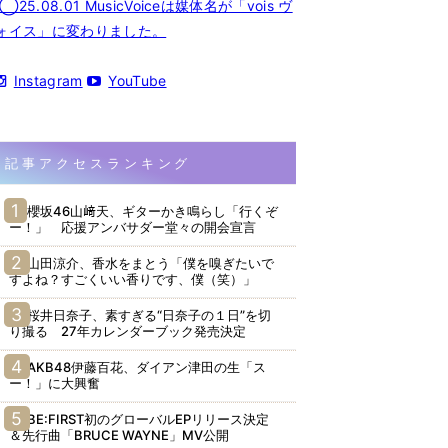
◯25.08.01 MusicVoiceは媒体名が「vois ヴ
ォイス」に変わりました。
Instagram
YouTube
記事アクセスランキング
櫻坂46山﨑天、ギターかき鳴らし「行くぞ
ー！」 応援アンバサダー堂々の開会宣言
山田涼介、香水をまとう「僕を嗅ぎたいで
すよね？すごくいい香りです、僕（笑）」
桜井日奈子、素すぎる“日奈子の１日”を切
り撮る 27年カレンダーブック発売決定
AKB48伊藤百花、ダイアン津田の生「ス
ー！」に大興奮
BE:FIRST初のグローバルEPリリース決定
＆先行曲「BRUCE WAYNE」MV公開