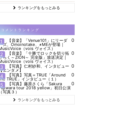
ランキングをもっとみる
コメントランキング
0
【音楽】「Venue101」にリーダ
1
ーズ、Omoinotake、≠MEが登場｜
MusicVoice（vois ヴォイス）
0
【音楽】「十勝でロックを切り拓
2
ひらく～ZION～ 完全版」放送決定｜
MusicVoice（vois ヴォイス）
0
【写真】仁村紗和、インタビュー
3
【エンタメ】
0
【写真】写真＝TRUE「Around
4
the TRUE」インタビュー（１）
0
【写真】藤原さくら「Sakura
5
Fujiwara tour 2018 yellow」初日公演
（写真３）
ランキングをもっとみる