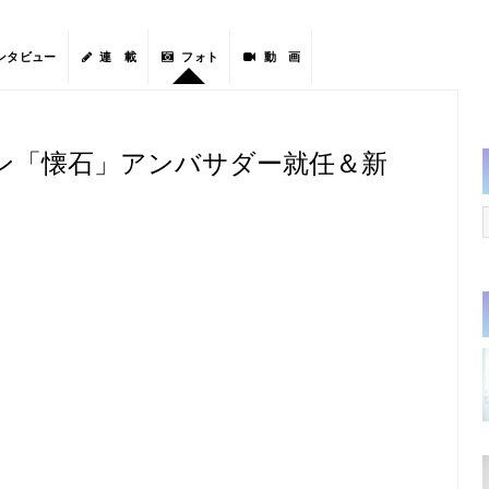
ンタビュー
連 載
フォト
動 画
ン「懐石」アンバサダー就任＆新