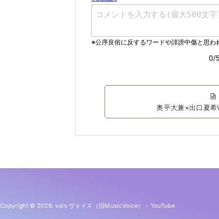
奥平大兼×出口夏希
Copyright © 2026. vois ヴォイス（旧MusicVoice）
-
YouTube