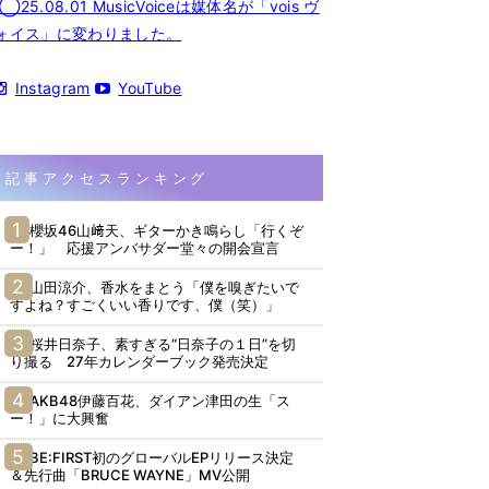
◯25.08.01 MusicVoiceは媒体名が「vois ヴ
ォイス」に変わりました。
Instagram
YouTube
記事アクセスランキング
櫻坂46山﨑天、ギターかき鳴らし「行くぞ
ー！」 応援アンバサダー堂々の開会宣言
山田涼介、香水をまとう「僕を嗅ぎたいで
すよね？すごくいい香りです、僕（笑）」
桜井日奈子、素すぎる“日奈子の１日”を切
り撮る 27年カレンダーブック発売決定
AKB48伊藤百花、ダイアン津田の生「ス
ー！」に大興奮
BE:FIRST初のグローバルEPリリース決定
＆先行曲「BRUCE WAYNE」MV公開