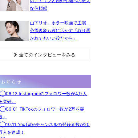
のアドリブと西野七瀬への絶大
な信頼感
山下リオ、ホラー映画で主演
心霊現象も役に活かす「取り憑
かれてもいい役だから」
全てのインタビューをみる
お知らせ
◯06.12 Instagramのフォロワー数が4万人
を突破。
◯06.01 TikTokのフォロワー数が2万を突
破。
◯10.11 YouTubeチャンネルの登録者数が20
万人を達成！