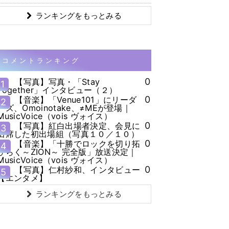
ランキングをもっとみる
コメントランキング
0
【写真】写真・「Stay
1
Together」インタビュー（２）
0
【音楽】「Venue101」にリーダ
2
ーズ、Omoinotake、≠MEが登場｜
MusicVoice（vois ヴォイス）
0
【写真】紅白出場者決定、会見に
3
出席した初出場組（写真１０／１０）
0
【音楽】「十勝でロックを切り拓
4
ひらく～ZION～ 完全版」放送決定｜
MusicVoice（vois ヴォイス）
0
【写真】仁村紗和、インタビュー
5
【エンタメ】
ランキングをもっとみる