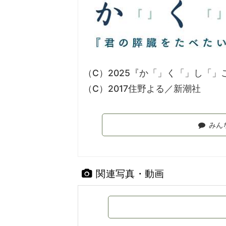
（C）2025『か「」く「」し「
（C）2017住野よる／新潮社
みん
関連写真・動画