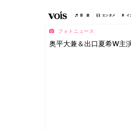
音 楽
エンタメ
イ
フォトニュース
奥平大兼＆出口夏希W主