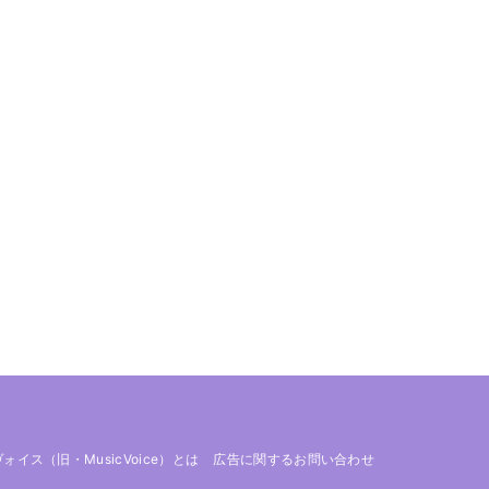
 ヴォイス（旧・MusicVoice）とは
広告に関するお問い合わせ