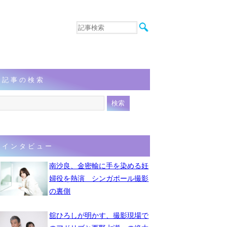
音楽
エンタメ
インタビュー
動画
記事の検索
連載
フォト
インタビュー
南沙良、金密輸に手を染める妊
婦役を熱演 シンガポール撮影
の裏側
舘ひろしが明かす、撮影現場で