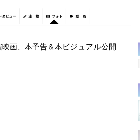
ンタビュー
連 載
フォト
動 画
演映画、本予告＆本ビジュアル公開