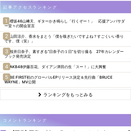
記事アクセスランキング
櫻坂46山﨑天、ギターかき鳴らし「行くぞー！」 応援アンバサダ
ー堂々の開会宣言
山田涼介、香水をまとう「僕を嗅ぎたいですよね？すごくいい香り
です、僕（笑）」
桜井日奈子、素すぎる“日奈子の１日”を切り撮る 27年カレンダー
ブック発売決定
AKB48伊藤百花、ダイアン津田の生「スー！」に大興奮
BE:FIRST初のグローバルEPリリース決定＆先行曲「BRUCE
WAYNE」MV公開
ランキングをもっとみる
コメントランキング