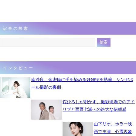
記事の検索
インタビュー
南沙良、金密輸に手を染める妊婦役を熱演 シンガポ
ール撮影の裏側
舘ひろしが明かす、撮影現場でのアド
リブと西野七瀬への絶大な信頼感
山下リオ、ホラー映
画で主演 心霊現象