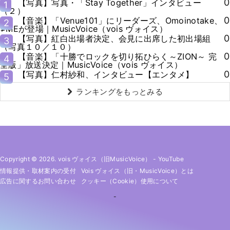
0
【写真】写真・「Stay Together」インタビュー
1
（２）
0
【音楽】「Venue101」にリーダーズ、Omoinotake、
2
≠MEが登場｜MusicVoice（vois ヴォイス）
0
【写真】紅白出場者決定、会見に出席した初出場組
3
（写真１０／１０）
0
【音楽】「十勝でロックを切り拓ひらく～ZION～ 完
4
全版」放送決定｜MusicVoice（vois ヴォイス）
0
【写真】仁村紗和、インタビュー【エンタメ】
5
ランキングをもっとみる
Copyright © 2026. vois ヴォイス（旧MusicVoice）
-
YouTube
情報提供・取材案内の受付
Vois ヴォイス（旧・MusicVoice）とは
広告に関するお問い合わせ
クッキー（cookie）使用について
-