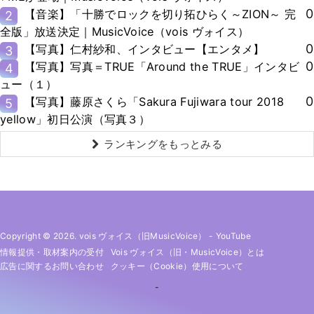
0
【音楽】「十勝でロックを切り拓ひらく～ZION～ 完
2
全版」放送決定｜MusicVoice（vois ヴォイス）
0
【写真】仁村紗和、インタビュー【エンタメ】
3
0
【写真】写真＝TRUE「Around the TRUE」インタビ
4
ュー（１）
0
【写真】藤原さくら「Sakura Fujiwara tour 2018
5
yellow」初日公演（写真３）
ランキングをもっとみる
Copyright © 2026. vois ヴォイス（旧MusicVoice）
-
YouTube
情報提供・取材案内の受付
Vois ヴォイス（旧・MusicVoice）とは
広告に関するお問い合わせ
クッキー（cookie）使用について
-