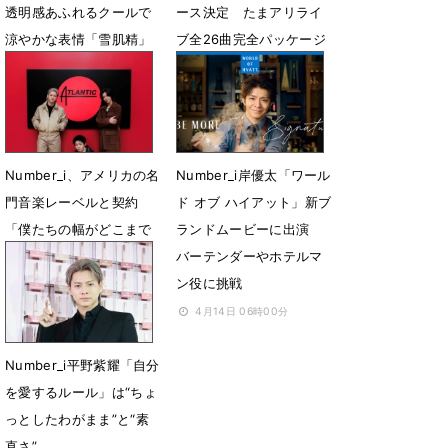
透明感あふれるクールで
ース決定 たまアリライ
涼やかな表情「雪肌精」
ブ全26曲完全パッケージ
新CMが公開
化
6月23日 13時16分
6月17日 18時48分
Number_i、アメリカの名
Number_i岸優太「ワール
門音楽レーベルと契約
ド オブ ハイアット」新ブ
「僕たちの幅がどこまで
ランドムービーに出演
広がるのか楽しみ」
バーテンダーやホテルマ
ン役に挑戦
5月18日 10時53分
4月14日 06時00分
Number_i平野紫耀「自分
を愛するルール」は“ちょ
っとしたわがまま”と“素
直さ”