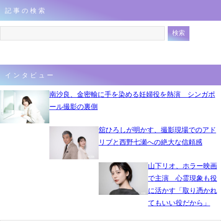
記事の検索
4月2日 15時46分
インタビュー
南沙良、金密輸に手を染める妊婦役を熱演 シンガポ
ール撮影の裏側
舘ひろしが明かす、撮影現場でのアド
リブと西野七瀬への絶大な信頼感
山下リオ、ホラー映画
で主演 心霊現象も役
に活かす「取り憑かれ
てもいい役だから」