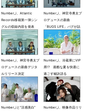
Number_i、Atlantic
Number_i、神宮寺勇太プ
Records移籍第一弾シン
ロデュースの新曲
グルの収録内容を発表
「BUGS LIFE」バグが詰
まったMV公開
7月22日 21時15分
7月13日 08時00分
Number_i、神宮寺勇太プ
Number_i、冷蔵庫にVIP
ロデュースの新曲デジタ
席!? 過酷な夏を快適に
ルリリース決定
過ごす秘訣語る
7月5日 22時44分
6月23日 16時00分
Number_iと“涼感美白”
Number_i、映像作品リリ