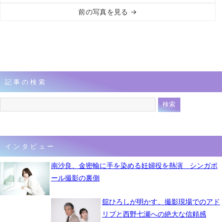
前の写真を見る →
記事の検索
インタビュー
南沙良、金密輸に手を染める妊婦役を熱演 シンガポ
ール撮影の裏側
舘ひろしが明かす、撮影現場でのアド
リブと西野七瀬への絶大な信頼感