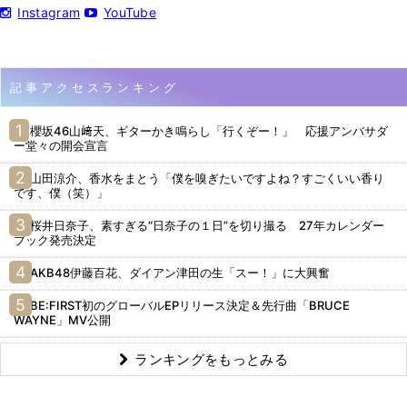
Instagram
YouTube
記事アクセスランキング
櫻坂46山﨑天、ギターかき鳴らし「行くぞー！」 応援アンバサダ
ー堂々の開会宣言
山田涼介、香水をまとう「僕を嗅ぎたいですよね？すごくいい香り
です、僕（笑）」
桜井日奈子、素すぎる“日奈子の１日”を切り撮る 27年カレンダー
ブック発売決定
AKB48伊藤百花、ダイアン津田の生「スー！」に大興奮
BE:FIRST初のグローバルEPリリース決定＆先行曲「BRUCE
WAYNE」MV公開
ランキングをもっとみる