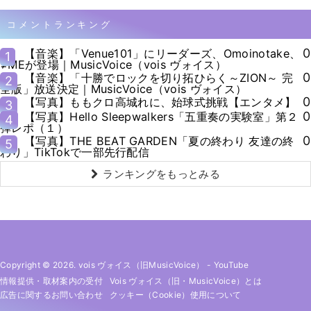
コメントランキング
0
【音楽】「Venue101」にリーダーズ、Omoinotake、
1
≠MEが登場｜MusicVoice（vois ヴォイス）
0
【音楽】「十勝でロックを切り拓ひらく～ZION～ 完
2
全版」放送決定｜MusicVoice（vois ヴォイス）
0
【写真】ももクロ高城れに、始球式挑戦【エンタメ】
3
0
【写真】Hello Sleepwalkers「五重奏の実験室」第２
4
弾レポ（１）
0
【写真】THE BEAT GARDEN「夏の終わり 友達の終
5
わり」TikTokで一部先行配信
ランキングをもっとみる
Copyright © 2026. vois ヴォイス（旧MusicVoice）
-
YouTube
情報提供・取材案内の受付
Vois ヴォイス（旧・MusicVoice）とは
広告に関するお問い合わせ
クッキー（cookie）使用について