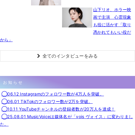
山下リオ、ホラー映
画で主演 心霊現象
も役に活かす「取り
憑かれてもいい役だ
から」
全てのインタビューをみる
お知らせ
◯06.12 Instagramのフォロワー数が4万人を突破。
◯06.01 TikTokのフォロワー数が2万を突破。
◯10.11 YouTubeチャンネルの登録者数が20万人を達成！
◯25.08.01 MusicVoiceは媒体名が「vois ヴォイス」に変わりまし
た。