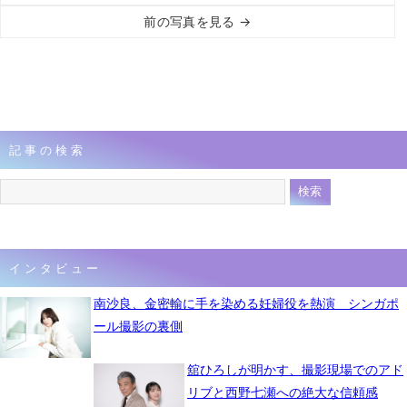
前の写真を見る →
記事の検索
インタビュー
南沙良、金密輸に手を染める妊婦役を熱演 シンガポ
ール撮影の裏側
舘ひろしが明かす、撮影現場でのアド
リブと西野七瀬への絶大な信頼感