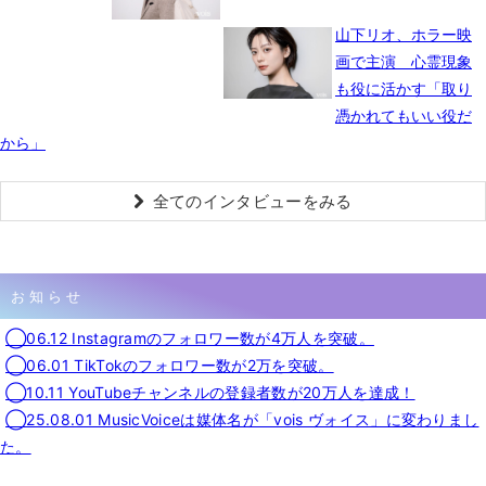
山下リオ、ホラー映
画で主演 心霊現象
も役に活かす「取り
憑かれてもいい役だ
から」
全てのインタビューをみる
お知らせ
◯06.12 Instagramのフォロワー数が4万人を突破。
◯06.01 TikTokのフォロワー数が2万を突破。
◯10.11 YouTubeチャンネルの登録者数が20万人を達成！
◯25.08.01 MusicVoiceは媒体名が「vois ヴォイス」に変わりまし
た。