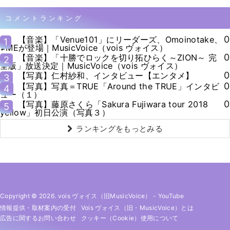
コメントランキング
0
【音楽】「Venue101」にリーダーズ、Omoinotake、
1
≠MEが登場｜MusicVoice（vois ヴォイス）
0
【音楽】「十勝でロックを切り拓ひらく～ZION～ 完
2
全版」放送決定｜MusicVoice（vois ヴォイス）
0
【写真】仁村紗和、インタビュー【エンタメ】
3
0
【写真】写真＝TRUE「Around the TRUE」インタビ
4
ュー（１）
0
【写真】藤原さくら「Sakura Fujiwara tour 2018
5
yellow」初日公演（写真３）
ランキングをもっとみる
Copyright © 2026. vois ヴォイス（旧MusicVoice）
-
YouTube
情報提供・取材案内の受付
Vois ヴォイス（旧・MusicVoice）とは
広告に関するお問い合わせ
クッキー（cookie）使用について