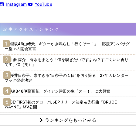
Instagram
YouTube
記事アクセスランキング
櫻坂46山﨑天、ギターかき鳴らし「行くぞー！」 応援アンバサダ
ー堂々の開会宣言
山田涼介、香水をまとう「僕を嗅ぎたいですよね？すごくいい香り
です、僕（笑）」
桜井日奈子、素すぎる“日奈子の１日”を切り撮る 27年カレンダー
ブック発売決定
AKB48伊藤百花、ダイアン津田の生「スー！」に大興奮
BE:FIRST初のグローバルEPリリース決定＆先行曲「BRUCE
WAYNE」MV公開
ランキングをもっとみる