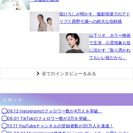
舘ひろしが明かす、撮影現場でのアド
リブと西野七瀬への絶大な信頼感
山下リオ、ホラー映画
で主演 心霊現象も役
に活かす「取り憑かれ
てもいい役だから」
全てのインタビューをみる
お知らせ
◯06.12 Instagramのフォロワー数が4万人を突破。
◯06.01 TikTokのフォロワー数が2万を突破。
◯10.11 YouTubeチャンネルの登録者数が20万人を達成！