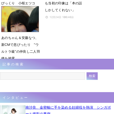
びっくり 小桜エツコ
も当初の印象は「本の話
「師匠感が！」
しかしてくれない」
3月30日 09時44分
12月24日 18時46分
あのちゃん＆安藤なつ、
新CMで息ぴったり “ウ
ルトラ級”の仲良し二人羽
織を披露
記事の検索
12月23日 07時00分
インタビュー
南沙良、金密輸に手を染める妊婦役を熱演 シンガポ
ール撮影の裏側