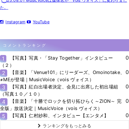
◯25.08.01 MusicVoiceは媒体名が「vois ヴォイス」に変わりまし
た。
Instagram
YouTube
コメントランキング
0
【写真】写真・「Stay Together」インタビュー
1
（２）
0
【音楽】「Venue101」にリーダーズ、Omoinotake、
2
≠MEが登場｜MusicVoice（vois ヴォイス）
0
【写真】紅白出場者決定、会見に出席した初出場組
3
（写真１０／１０）
0
【音楽】「十勝でロックを切り拓ひらく～ZION～ 完
4
全版」放送決定｜MusicVoice（vois ヴォイス）
0
【写真】仁村紗和、インタビュー【エンタメ】
5
ランキングをもっとみる