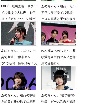
M!LK・塩﨑太智、サプラ
あのちゃん＆粗品、ガル
イズ登場で大歓声 ８年
アワにサプライズ登場
ぶり「ガルアワ」で滅ポ
ケロロ軍曹と手つなぎラ
ーズ
ンウェイ
4月20日 07時30分
4月20日 07時20分
あのちゃん、ミニワンピ
鈴木福＆あのちゃん、井
姿で登場 “眼帯キャ
頭愛海＆中西アルノと群
ラ”で怪演 窪塚洋介「天
馬で過酷ロケ
職」と大絶賛
4月2日 23時51分
4月6日 21時07分
あのちゃん、粗品の歌唱
あのちゃん、”哲学書”を
を絶賛も呼び捨てに周囲
執筆 ピース又吉と対談