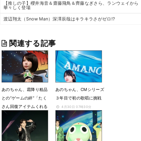
【推しの子】櫻井海音＆齋藤飛鳥＆齊藤なぎさら、ランウェイから
華々しく登場
渡辺翔太（Snow Man）深澤辰哉はキラキラさがゼロ!?
関連する記事
あのちゃん、霜降り粗品
あのちゃん、CMシリーズ
との“ゲームの絆”「たく
３年目で初の歌唱に挑戦
さん回復アイテムくれる
4月30日 07時30分
けど...」
6月3日 19時42分