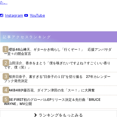
た。
Instagram
YouTube
記事アクセスランキング
櫻坂46山﨑天、ギターかき鳴らし「行くぞー！」 応援アンバサダ
ー堂々の開会宣言
山田涼介、香水をまとう「僕を嗅ぎたいですよね？すごくいい香り
です、僕（笑）」
桜井日奈子、素すぎる“日奈子の１日”を切り撮る 27年カレンダー
ブック発売決定
AKB48伊藤百花、ダイアン津田の生「スー！」に大興奮
BE:FIRST初のグローバルEPリリース決定＆先行曲「BRUCE
WAYNE」MV公開
ランキングをもっとみる