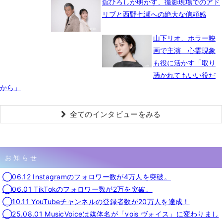
舘ひろしが明かす、撮影現場でのアド
リブと西野七瀬への絶大な信頼感
山下リオ、ホラー映
画で主演 心霊現象
も役に活かす「取り
憑かれてもいい役だ
から」
全てのインタビューをみる
お知らせ
◯06.12 Instagramのフォロワー数が4万人を突破。
◯06.01 TikTokのフォロワー数が2万を突破。
◯10.11 YouTubeチャンネルの登録者数が20万人を達成！
◯25.08.01 MusicVoiceは媒体名が「vois ヴォイス」に変わりまし