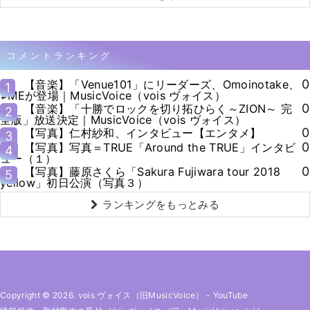
コメントランキング
0
【音楽】「Venue101」にリーダーズ、Omoinotake、
1
≠MEが登場｜MusicVoice（vois ヴォイス）
0
【音楽】「十勝でロックを切り拓ひらく～ZION～ 完
2
全版」放送決定｜MusicVoice（vois ヴォイス）
0
【写真】仁村紗和、インタビュー【エンタメ】
3
0
【写真】写真＝TRUE「Around the TRUE」インタビ
4
ュー（１）
0
【写真】藤原さくら「Sakura Fujiwara tour 2018
5
yellow」初日公演（写真３）
ランキングをもっとみる
Copyright © 2026. vois ヴォイス（旧MusicVoice）
-
YouTube