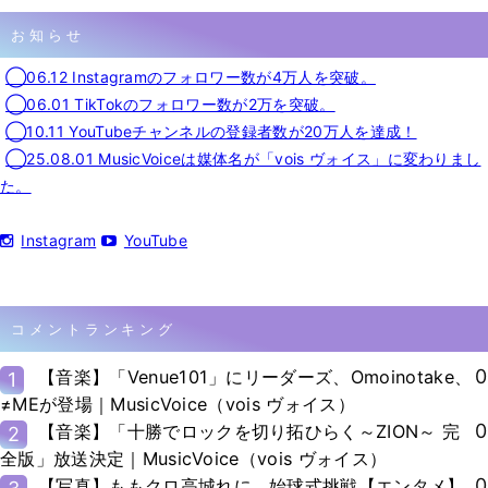
お知らせ
◯06.12 Instagramのフォロワー数が4万人を突破。
◯06.01 TikTokのフォロワー数が2万を突破。
◯10.11 YouTubeチャンネルの登録者数が20万人を達成！
◯25.08.01 MusicVoiceは媒体名が「vois ヴォイス」に変わりまし
た。
Instagram
YouTube
コメントランキング
0
【音楽】「Venue101」にリーダーズ、Omoinotake、
1
≠MEが登場｜MusicVoice（vois ヴォイス）
0
【音楽】「十勝でロックを切り拓ひらく～ZION～ 完
2
全版」放送決定｜MusicVoice（vois ヴォイス）
0
【写真】ももクロ高城れに、始球式挑戦【エンタメ】