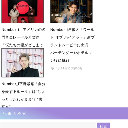
6月23日 13時16分
6月17日 18時48分
Number_i、アメリカの名
Number_i岸優太「ワール
門音楽レーベルと契約
ド オブ ハイアット」新ブ
「僕たちの幅がどこまで
ランドムービーに出演
広がるのか楽しみ」
バーテンダーやホテルマ
ン役に挑戦
5月18日 10時53分
4月14日 06時00分
Number_i平野紫耀「自分
を愛するルール」は“ちょ
っとしたわがまま”と“素
直さ”
記事の検索
4月2日 15時46分