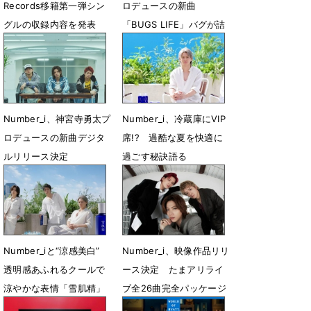
Records移籍第一弾シン
ロデュースの新曲
グルの収録内容を発表
「BUGS LIFE」バグが詰
まったMV公開
7月22日 21時15分
7月13日 08時00分
Number_i、神宮寺勇太プ
Number_i、冷蔵庫にVIP
ロデュースの新曲デジタ
席!? 過酷な夏を快適に
ルリリース決定
過ごす秘訣語る
7月5日 22時44分
6月23日 16時00分
Number_iと“涼感美白”
Number_i、映像作品リリ
透明感あふれるクールで
ース決定 たまアリライ
涼やかな表情「雪肌精」
ブ全26曲完全パッケージ
新CMが公開
化