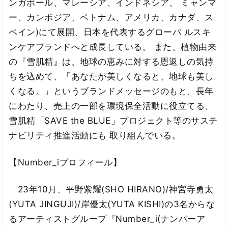
ンガポール、マレーシア、インドネシア、 ミャンマ
ー、カンボジア、ベトナム、アメリカ、カナダ、ス
ペイン)にて展開、日本を代表するグローバ ルスキ
ンケアブランドへと成長している。 また、植物由来
の『雪肌精』は、地球の恵みに対する恩返しの気持
ちを込めて、「あなたが美しくなると、地球も美し
くなる。」というブランドメッセージのもと、長年
にわたり、売上の一部を環境保全活動に役立てる、
雪肌精「SAVE the BLUE」プロジェクト等のサステ
ナビリティ推進活動にも 取り組んでいる。
【Number_iプロフィール】
23年10月、平野紫耀(SHO HIRANO)/神宮寺勇太
(YUTA JINGUJI)/岸優太(YUTA KISHI)の3名からな
るアーティストグループ『Number_i(ナンバーア