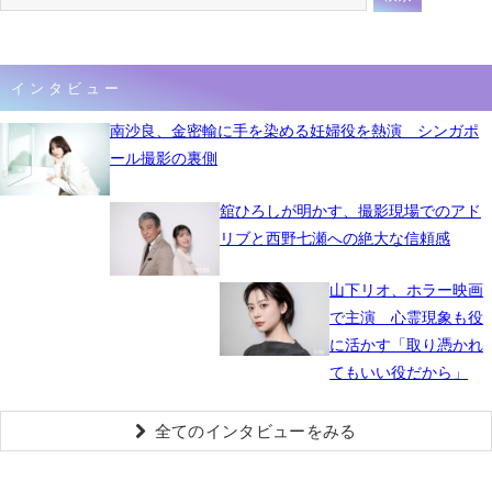
インタビュー
南沙良、金密輸に手を染める妊婦役を熱演 シンガポ
ール撮影の裏側
舘ひろしが明かす、撮影現場でのアド
リブと西野七瀬への絶大な信頼感
山下リオ、ホラー映画
で主演 心霊現象も役
に活かす「取り憑かれ
てもいい役だから」
全てのインタビューをみる