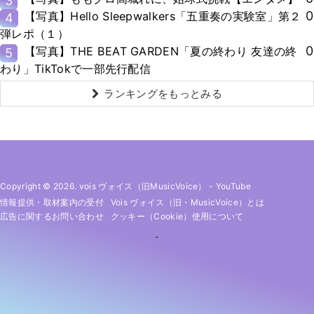
3
0
【写真】Hello Sleepwalkers「五重奏の実験室」第２
4
弾レポ（１）
0
【写真】THE BEAT GARDEN「夏の終わり 友達の終
5
わり」TikTokで一部先行配信
ランキングをもっとみる
Copyright © 2026. vois ヴォイス（旧MusicVoice）
-
YouTube
情報提供・取材案内の受付
Vois ヴォイス（旧・MusicVoice）とは
広告に関するお問い合わせ
クッキー（cookie）使用について
-