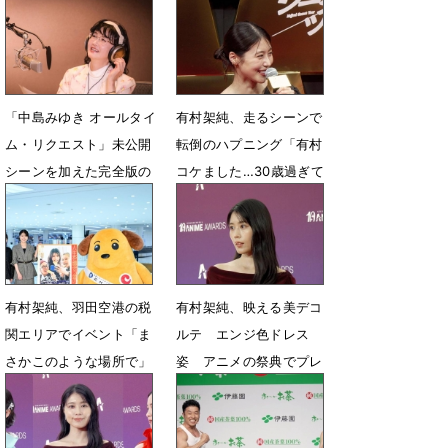
なで
シー
7月2日 18時15分
6月23日 15時52分
「中島みゆき オールタイ
有村架純、走るシーンで
ム・リクエスト」未公開
転倒のハプニング「有村
シーンを加えた完全版の
コケました…30歳過ぎて
放送が決定
の全力疾走は危ない」
6月15日 18時36分
6月3日 07時17分
有村架純、羽田空港の税
有村架純、映える美デコ
関エリアでイベント「ま
ルテ エンジ色ドレス
さかこのような場所で」
姿 アニメの祭典でプレ
ゼンター
5月27日 06時51分
5月25日 07時14分