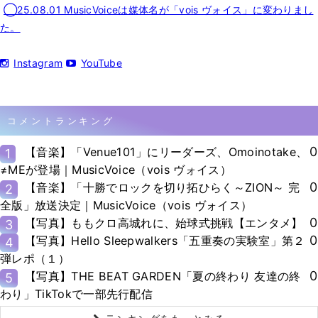
◯25.08.01 MusicVoiceは媒体名が「vois ヴォイス」に変わりまし
た。
Instagram
YouTube
コメントランキング
0
【音楽】「Venue101」にリーダーズ、Omoinotake、
1
≠MEが登場｜MusicVoice（vois ヴォイス）
0
【音楽】「十勝でロックを切り拓ひらく～ZION～ 完
2
全版」放送決定｜MusicVoice（vois ヴォイス）
0
【写真】ももクロ高城れに、始球式挑戦【エンタメ】
3
0
【写真】Hello Sleepwalkers「五重奏の実験室」第２
4
弾レポ（１）
0
【写真】THE BEAT GARDEN「夏の終わり 友達の終
5
わり」TikTokで一部先行配信