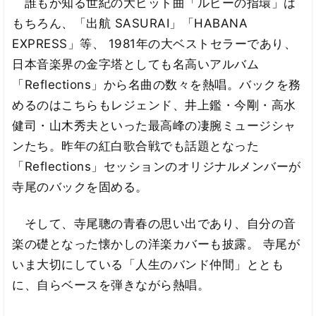
誰もが知る世紀の大ヒット曲「ルビーの指環」は
もちろん、「出航 SASURAI」「HABANA
EXPRESS」等、 1981年の大ベストセラーであり、
日本音楽界の金字塔としても名高いアルバム
「Reflections」から名曲の数々を熱唱。バックを務
めるのはこちらもレジェンド、井上鑑・今剛・高水
健司・山木秀夫といった最高峰の凄腕ミュージシャ
ンたち。昨年の紅白歌合戦でも話題となった
「Reflections」セッションのオリジナルメンバーが
寺尾のバックを固める。
そして、寺尾聰の青春の思い出であり、自分の音
楽の礎となった懐かしの洋楽カバーも披露。 寺尾が
いま大切にしている「人生のバンド仲間」ととも
に、自らベースを弾きながら熱唱。