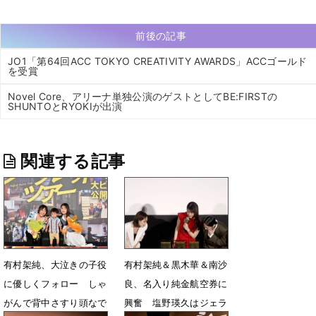
前後の記事
JO1「第64回ACC TOKYO CREATIVITY AWARDS」ACCゴールド
を受賞
Novel Core、アリーナ単独公演のゲストとしてBE:FIRSTの
SHUNTOとRYOKIが出演
関連する記事
有村架純、大泣きの子役
有村架純＆黒木華＆南沙
に優しくフォロー しゃ
良、名入り純金航空券に
がんで背中さすり頭なで
興奮 塩野瑛久はジェラ