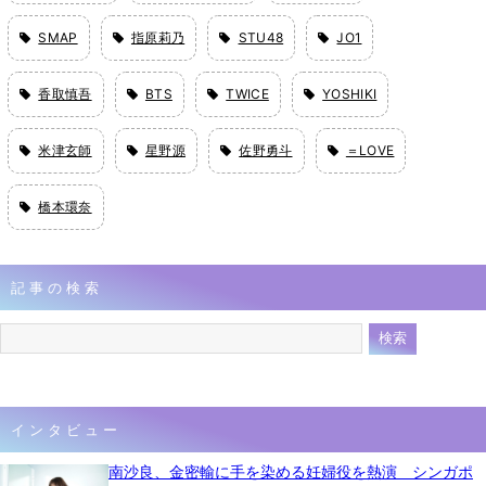
SMAP
指原莉乃
STU48
JO1
香取慎吾
BTS
TWICE
YOSHIKI
米津玄師
星野源
佐野勇斗
＝LOVE
橋本環奈
記事の検索
インタビュー
南沙良、金密輸に手を染める妊婦役を熱演 シンガポ