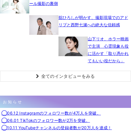
ール撮影の裏側
舘ひろしが明かす、撮影現場でのアド
リブと西野七瀬への絶大な信頼感
山下リオ、ホラー映画
で主演 心霊現象も役
に活かす「取り憑かれ
てもいい役だから」
全てのインタビューをみる
お知らせ
◯06.12 Instagramのフォロワー数が4万人を突破。
◯06.01 TikTokのフォロワー数が2万を突破。
◯10.11 YouTubeチャンネルの登録者数が20万人を達成！