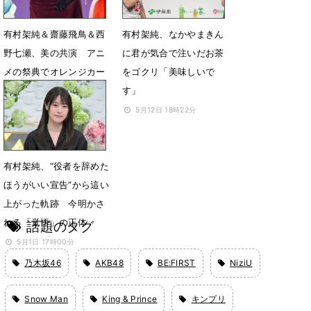
有村架純＆齋藤飛鳥＆西
有村架純、なかやまきん
野七瀬、美の共演 アニ
に君が気合で注いだお茶
メの祭典でオレンジカー
をゴクリ「美味しいで
ペットに登場
す」
5月25日 06時46分
5月12日 18時22分
有村架純、“役者を辞めた
ほうがいい宣告”から這い
上がった軌跡 今明かさ
れる「覚悟」の正体
話題のタグ
5月1日 17時00分
乃木坂46
AKB48
BE:FIRST
NiziU
Snow Man
King & Prince
キンプリ