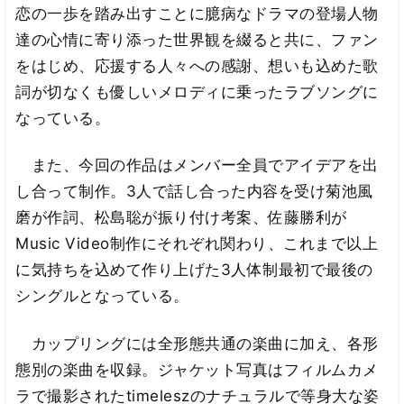
恋の一歩を踏み出すことに臆病なドラマの登場人物
達の心情に寄り添った世界観を綴ると共に、ファン
をはじめ、応援する人々への感謝、想いも込めた歌
詞が切なくも優しいメロディに乗ったラブソングに
なっている。
また、今回の作品はメンバー全員でアイデアを出
し合って制作。3人で話し合った内容を受け菊池風
磨が作詞、松島聡が振り付け考案、佐藤勝利が
Music Video制作にそれぞれ関わり、これまで以上
に気持ちを込めて作り上げた3人体制最初で最後の
シングルとなっている。
カップリングには全形態共通の楽曲に加え、各形
態別の楽曲を収録。ジャケット写真はフィルムカメ
ラで撮影されたtimeleszのナチュラルで等身大な姿