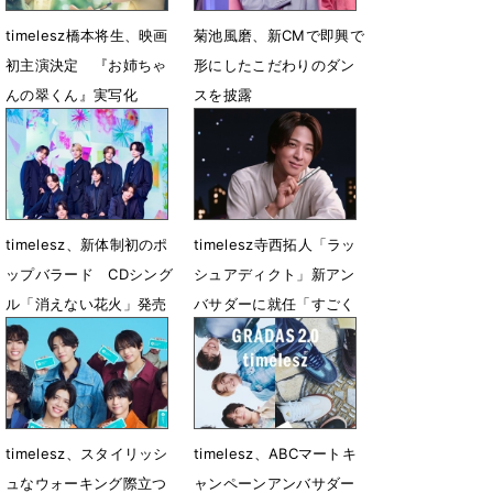
timelesz橋本将生、映画
菊池風磨、新CMで即興で
初主演決定 『お姉ちゃ
形にしたこだわりのダン
んの翠くん』実写化
スを披露
5月31日 17時32分
5月28日 06時00分
timelesz、新体制初のポ
timelesz寺西拓人「ラッ
ップバラード CDシング
シュアディクト」新アン
ル「消えない花火」発売
バサダーに就任「すごく
決定
楽しい撮影になりまし
た」
5月14日 18時01分
5月11日 12時03分
timelesz、スタイリッシ
timelesz、ABCマートキ
ュなウォーキング際立つ
ャンペーンアンバサダー