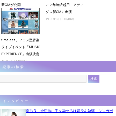
新CMが公開
に２年連続起用 アディ
ダス新CMに出演
4月2日 12時00分
3月16日 04時06分
timelesz、フェス型音楽
ライブイベント「MUSIC
EXPERIENCE」出演決定
3月5日 18時23分
記事の検索
インタビュー
南沙良、金密輸に手を染める妊婦役を熱演 シンガポ