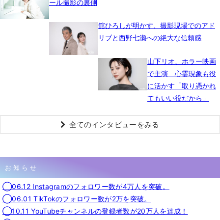
ール撮影の裏側
舘ひろしが明かす、撮影現場でのアド
リブと西野七瀬への絶大な信頼感
山下リオ、ホラー映画
で主演 心霊現象も役
に活かす「取り憑かれ
てもいい役だから」
全てのインタビューをみる
お知らせ
◯06.12 Instagramのフォロワー数が4万人を突破。
◯06.01 TikTokのフォロワー数が2万を突破。
◯10.11 YouTubeチャンネルの登録者数が20万人を達成！