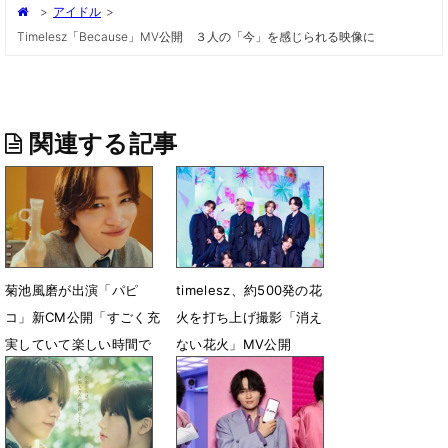
>
アイドル
>
Timelesz「because」MV公開 ３人の「今」を感じられる映像に
関連する記事
菊池風磨が出演「パピ
timelesz、約500発の花
コ」新CM公開「すごく充
火を打ち上げ撮影「消え
実していて楽しい時間で
ない花火」MV公開
した」
6月25日 19時05分
7月15日 18時30分