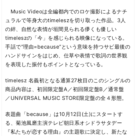
Music Videoは全編都内でのロケ撮影によるナチ
ュラルで等身大のtimeleszを切り取った作品。3人
の絆、自然な表情が垣間見られる儚くも優しい
timeleszの「今」を感じられる映像になっている。
手話で”理由=because”という意味を持つサビ最後の
ハンドサインをはじめ、仕草や表情で歌詞の世界観
を表現した振付もポイントとなっている。
timelesz 名義初となる通算27枚目のこのシングルの
商品内容は、初回限定盤A／初回限定盤B／通常盤
／UNIVERSAL MUSIC STORE限定盤の全４形態。
表題曲「because」は10月12日(土)にスタートす
る、菊池風磨主演テレビ朝日系オシドラサタデー
『私たちが恋する理由』の主題歌に決定し、新たな