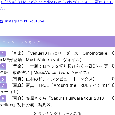
◯25.08.01 MusicVoiceは媒体名が「vois ヴォイス」に変わりまし
た。
Instagram
YouTube
コメントランキング
0
【音楽】「Venue101」にリーダーズ、Omoinotake、
1
≠MEが登場｜MusicVoice（vois ヴォイス）
0
【音楽】「十勝でロックを切り拓ひらく～ZION～ 完
2
全版」放送決定｜MusicVoice（vois ヴォイス）
0
【写真】仁村紗和、インタビュー【エンタメ】
3
0
【写真】写真＝TRUE「Around the TRUE」インタビ
4
ュー（１）
0
【写真】藤原さくら「Sakura Fujiwara tour 2018
5
yellow」初日公演（写真３）
ランキングをもっとみる