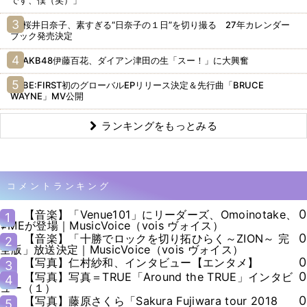
桜井日奈子、素すぎる“日奈子の１日”を切り撮る 27年カレンダー
ブック発売決定
AKB48伊藤百花、ダイアン津田の生「スー！」に大興奮
BE:FIRST初のグローバルEPリリース決定＆先行曲「BRUCE
WAYNE」MV公開
ランキングをもっとみる
コメントランキング
0
【音楽】「Venue101」にリーダーズ、Omoinotake、
1
≠MEが登場｜MusicVoice（vois ヴォイス）
0
【音楽】「十勝でロックを切り拓ひらく～ZION～ 完
2
全版」放送決定｜MusicVoice（vois ヴォイス）
0
【写真】仁村紗和、インタビュー【エンタメ】
3
0
【写真】写真＝TRUE「Around the TRUE」インタビ
4
ュー（１）
0
【写真】藤原さくら「Sakura Fujiwara tour 2018
5