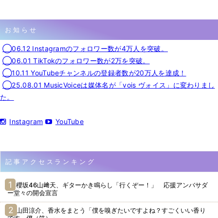
お知らせ
◯06.12 Instagramのフォロワー数が4万人を突破。
◯06.01 TikTokのフォロワー数が2万を突破。
◯10.11 YouTubeチャンネルの登録者数が20万人を達成！
◯25.08.01 MusicVoiceは媒体名が「vois ヴォイス」に変わりまし
た。
Instagram
YouTube
記事アクセスランキング
櫻坂46山﨑天、ギターかき鳴らし「行くぞー！」 応援アンバサダ
ー堂々の開会宣言
山田涼介、香水をまとう「僕を嗅ぎたいですよね？すごくいい香り
です、僕（笑）」