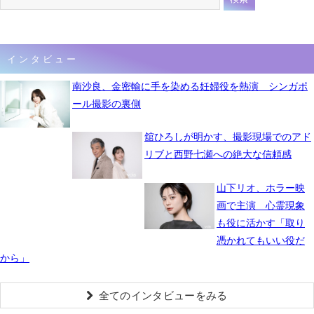
インタビュー
南沙良、金密輸に手を染める妊婦役を熱演 シンガポ
ール撮影の裏側
舘ひろしが明かす、撮影現場でのアド
リブと西野七瀬への絶大な信頼感
山下リオ、ホラー映
画で主演 心霊現象
も役に活かす「取り
憑かれてもいい役だ
から」
全てのインタビューをみる