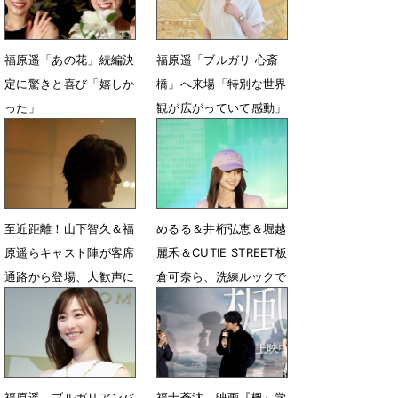
福原遥「あの花」続編決
福原遥「ブルガリ 心斎
定に驚きと喜び「嬉しか
橋」へ来場「特別な世界
った」
観が広がっていて感動」
7月7日 13時10分
6月15日 14時48分
至近距離！山下智久＆福
めるる＆井桁弘恵＆堀越
原遥らキャスト陣が客席
麗禾＆CUTIE STREET板
通路から登場、大歓声に
倉可奈ら、洗練ルックで
包まれる
ランウェイ
5月1日 06時42分
4月20日 07時36分
福原遥、ブルガリアンバ
福士蒼汰、映画『楓』学