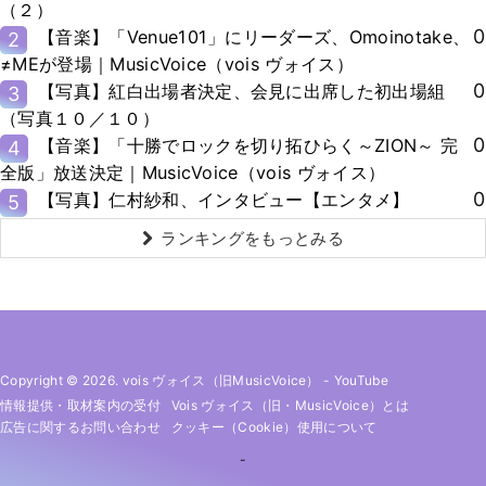
（２）
0
【音楽】「Venue101」にリーダーズ、Omoinotake、
2
≠MEが登場｜MusicVoice（vois ヴォイス）
0
【写真】紅白出場者決定、会見に出席した初出場組
3
（写真１０／１０）
0
【音楽】「十勝でロックを切り拓ひらく～ZION～ 完
4
全版」放送決定｜MusicVoice（vois ヴォイス）
0
【写真】仁村紗和、インタビュー【エンタメ】
5
ランキングをもっとみる
Copyright © 2026. vois ヴォイス（旧MusicVoice）
-
YouTube
情報提供・取材案内の受付
Vois ヴォイス（旧・MusicVoice）とは
広告に関するお問い合わせ
クッキー（cookie）使用について
-