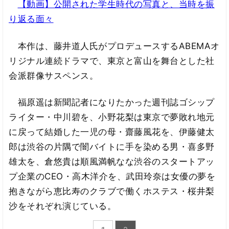
【動画】公開された学生時代の写真と、当時を振
り返る面々
本作は、藤井道人氏がプロデュースするABEMAオ
リジナル連続ドラマで、東京と富山を舞台とした社
会派群像サスペンス。
福原遥は新聞記者になりたかった週刊誌ゴシップ
ライター・中川碧を、小野花梨は東京で夢敗れ地元
に戻って結婚した一児の母・齋藤風花を、伊藤健太
郎は渋谷の片隅で闇バイトに手を染める男・喜多野
雄太を、倉悠貴は順風満帆なな渋谷のスタートアッ
プ企業のCEO・高木洋介を、武田玲奈は女優の夢を
抱きながら恵比寿のクラブで働くホステス・桜井梨
沙をそれぞれ演じている。