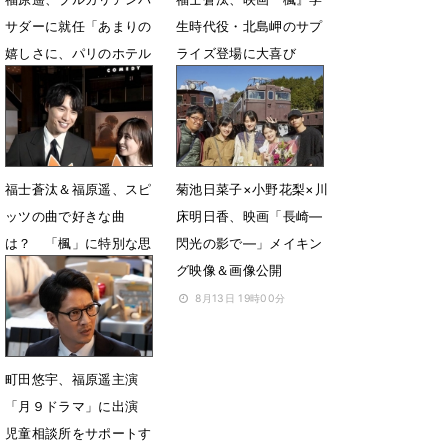
サダーに就任「あまりの
生時代役・北島岬のサプ
嬉しさに、パリのホテル
ライズ登場に大喜び
を飛び出した」
1月1日 10時51分
3月3日 14時16分
福士蒼汰＆福原遥、スピ
菊池日菜子×小野花梨×川
ッツの曲で好きな曲
床明日香、映画「長崎―
は？ 「楓」に特別な思
閃光の影で―」メイキン
い
グ映像＆画像公開
11月19日 12時57分
8月13日 19時00分
町田悠宇、福原遥主演
「月９ドラマ」に出演
児童相談所をサポートす