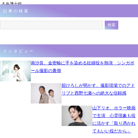
る弁護士役
記事の検索
6月24日 10時00分
インタビュー
南沙良、金密輸に手を染める妊婦役を熱演 シンガポ
ール撮影の裏側
舘ひろしが明かす、撮影現場でのアド
リブと西野七瀬への絶大な信頼感
山下リオ、ホラー映画
で主演 心霊現象も役
に活かす「取り憑かれ
てもいい役だから」