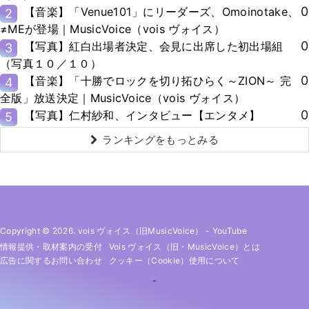
0
【音楽】「Venue101」にリーダーズ、Omoinotake、
2
≠MEが登場｜MusicVoice（vois ヴォイス）
0
【写真】紅白出場者決定、会見に出席した初出場組
3
（写真１０／１０）
0
【音楽】「十勝でロックを切り拓ひらく～ZION～ 完
4
全版」放送決定｜MusicVoice（vois ヴォイス）
0
【写真】仁村紗和、インタビュー【エンタメ】
5
ランキングをもっとみる
Copyright © 2026. vois ヴォイス（旧MusicVoice）
-
YouTube
情報提供・取材案内の受付
Vois ヴォイス（旧・MusicVoice）とは
広告に関するお問い合わせ
クッキー（cookie）使用について
-