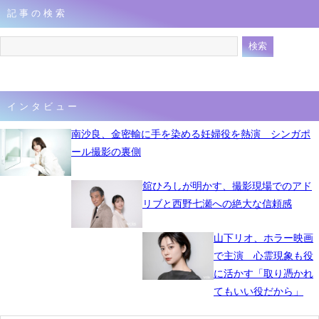
記事の検索
インタビュー
南沙良、金密輸に手を染める妊婦役を熱演 シンガポ
ール撮影の裏側
舘ひろしが明かす、撮影現場でのアド
リブと西野七瀬への絶大な信頼感
山下リオ、ホラー映画
で主演 心霊現象も役
に活かす「取り憑かれ
てもいい役だから」