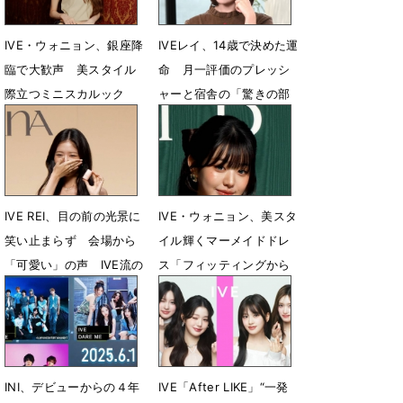
IVE・ウォニョン、銀座降
IVEレイ、14歳で決めた運
臨で大歓声 美スタイル
命 月一評価のプレッシ
際立つミニスカルック
ャーと宿舎の「驚きの部
屋割り」
5月17日 07時59分
5月15日 15時31分
IVE REI、目の前の光景に
IVE・ウォニョン、美スタ
笑い止まらず 会場から
イル輝くマーメイドドレ
「可愛い」の声 IVE流の
ス「フィッティングから
メイクを伝授
ドキドキ」
9月22日 17時27分
9月17日 09時28分
INI、デビューからの４年
IVE「After LIKE」“一発