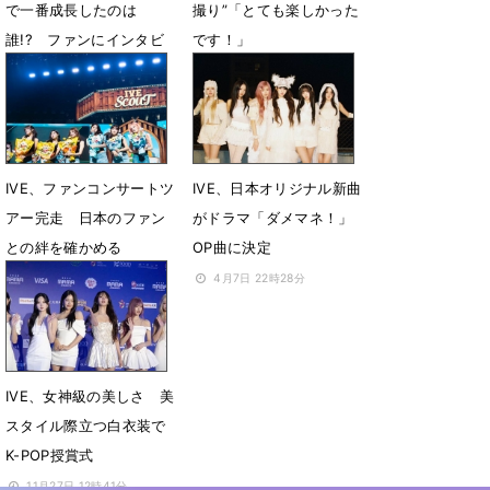
で一番成長したのは
撮り”「とても楽しかった
誰!? ファンにインタビ
です！」
ューを実施
6月2日 22時59分
6月13日 15時15分
IVE、ファンコンサートツ
IVE、日本オリジナル新曲
アー完走 日本のファン
がドラマ「ダメマネ！」
との絆を確かめる
OP曲に決定
5月1日 09時49分
4月7日 22時28分
IVE、女神級の美しさ 美
スタイル際立つ白衣装で
K-POP授賞式
11月27日 12時41分