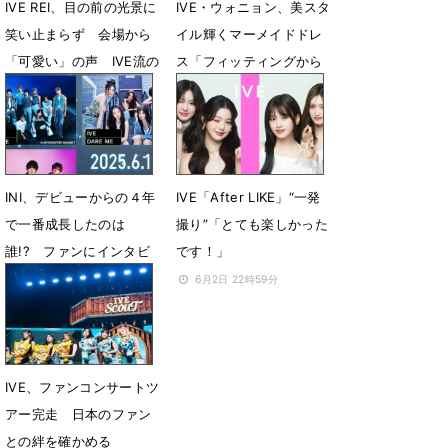
IVE REI、目の前の光景に
IVE・ウォニョン、美スタ
笑い止まらず 会場から
イル輝くマーメイドドレ
「可愛い」の声 IVE流の
ス「フィッティングから
メイクを伝授
ドキドキ」
9月22日 17時27分
9月17日 09時28分
INI、デビューからの４年
IVE「After LIKE」“一発
で一番成長したのは
撮り”「とても楽しかった
誰!? ファンにインタビ
です！」
ューを実施
6月2日 22時59分
6月13日 15時15分
IVE、ファンコンサートツ
アー完走 日本のファン
との絆を確かめる