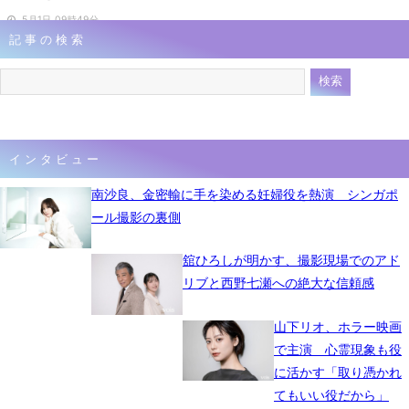
5月1日 09時49分
記事の検索
インタビュー
南沙良、金密輸に手を染める妊婦役を熱演 シンガポ
ール撮影の裏側
舘ひろしが明かす、撮影現場でのアド
リブと西野七瀬への絶大な信頼感
山下リオ、ホラー映画
で主演 心霊現象も役
に活かす「取り憑かれ
てもいい役だから」