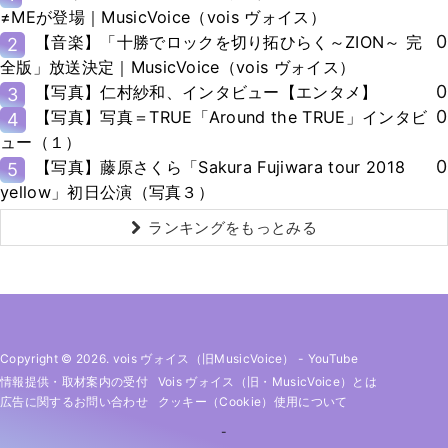
≠MEが登場｜MusicVoice（vois ヴォイス）
0
【音楽】「十勝でロックを切り拓ひらく～ZION～ 完
2
全版」放送決定｜MusicVoice（vois ヴォイス）
0
【写真】仁村紗和、インタビュー【エンタメ】
3
0
【写真】写真＝TRUE「Around the TRUE」インタビ
4
ュー（１）
0
【写真】藤原さくら「Sakura Fujiwara tour 2018
5
yellow」初日公演（写真３）
ランキングをもっとみる
Copyright © 2026. vois ヴォイス（旧MusicVoice）
-
YouTube
情報提供・取材案内の受付
Vois ヴォイス（旧・MusicVoice）とは
広告に関するお問い合わせ
クッキー（cookie）使用について
-