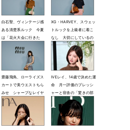
白石聖、ヴィンテージ感
XG・HARVEY、スウェッ
ある清楚系ルック 今夏
トルックを上級者に着こ
は「花火大会に行きた
なし 大切にしているの
い！」
は「個性」
5月26日 16時58分
5月26日 16時54分
齋藤飛鳥、ローライズス
IVEレイ、14歳で決めた運
カートで美ウエストちら
命 月一評価のプレッシ
みせ シャープなレイヤ
ャーと宿舎の「驚きの部
ードルック
屋割り」
5月16日 17時46分
5月15日 15時31分