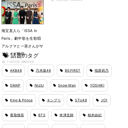
1月13日 18時00分
海宝直人ら「ISSA in
Paris」劇中歌を生歌唱
アルクマと一茶さんがサ
プライズ登場
話題のタグ
11月20日 16時00分
AKB48
乃木坂46
BE:FIRST
指原莉乃
SMAP
NiziU
Snow Man
YOSHIKI
King & Prince
キンプリ
STU48
JO1
香取慎吾
BTS
米津玄師
柏木由紀