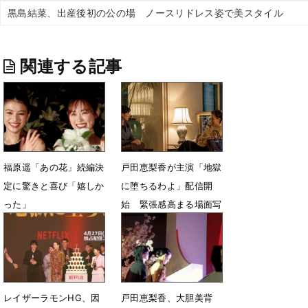
黒島結菜、出産後初の公の場 ノースリドレス姿で美スタイル
関連する記事
福原遥「あの花」続編決
戸田恵梨香が主演「地獄
定に驚きと喜び「嬉しか
に堕ちるわよ」配信開
った」
始 緊張感高まる場面写
真＆キャラクター相関図
7月7日 13時10分
が公開
4月27日 08時00分
レイザーラモンHG、因
戸田恵梨香、大胆美背