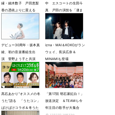
縁・細木数子 戸田恵梨
中 エスコートの生田斗
香の憑依ぶりに震える
真 戸田の演技を「凄ま
「トラウマを思い出し
じさを思い知る」
た」
4月15日 07時00分
4月15日 07時16分
デビュー30周年・坂本真
izna・MAI＆KOKOがラン
綾、初の音楽番組生出
ウェイ、長浜広奈＆
演 菅野よう子と共演
MINAMIも登場
2月24日 17時00分
2月16日 08時08分
髙石あかり“オススメの冬
「第17回 明石家紅白！」
うた”語る 「うたコン」
放送決定 ＆TEAMら今
ばけばけコラボ＆冬うた
年注目の歌手が大集合
SP
12月22日 14時33分