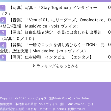
0
【写真】写真・「Stay Together」インタビュー
1
（２）
0
【音楽】「Venue101」にリーダーズ、Omoinotake、
2
≠MEが登場｜MusicVoice（vois ヴォイス）
0
【写真】紅白出場者決定、会見に出席した初出場組
3
（写真１０／１０）
0
【音楽】「十勝でロックを切り拓ひらく～ZION～ 完
4
全版」放送決定｜MusicVoice（vois ヴォイス）
0
【写真】仁村紗和、インタビュー【エンタメ】
5
ランキングをもっとみる
Copyright © 2026. vois ヴォイス（旧MusicVoice）
-
YouTube
情報提供・取材案内の受付
Vois ヴォイス（旧・MusicVoice）とは
広告に関するお問い合わせ
クッキー（cookie）使用について