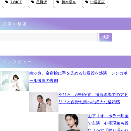
TWICE
星野源
橋本環奈
中居正広
記事の検索
インタビュー
南沙良、金密輸に手を染める妊婦役を熱演 シンガポ
ール撮影の裏側
舘ひろしが明かす、撮影現場でのアド
リブと西野七瀬への絶大な信頼感
山下リオ、ホラー映画
で主演 心霊現象も役
に活かす「取り憑かれ