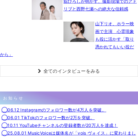
舘ひろしが明かす、撮影現場でのアド
リブと西野七瀬への絶大な信頼感
山下リオ、ホラー映
画で主演 心霊現象
も役に活かす「取り
憑かれてもいい役だ
から」
全てのインタビューをみる
お知らせ
◯06.12 Instagramのフォロワー数が4万人を突破。
◯06.01 TikTokのフォロワー数が2万を突破。
◯10.11 YouTubeチャンネルの登録者数が20万人を達成！
◯25.08.01 MusicVoiceは媒体名が「vois ヴォイス」に変わりまし