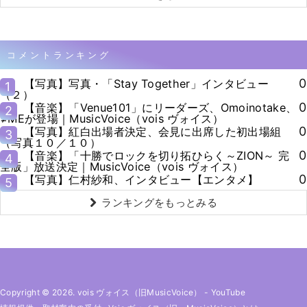
コメントランキング
0
【写真】写真・「Stay Together」インタビュー
1
（２）
0
【音楽】「Venue101」にリーダーズ、Omoinotake、
2
≠MEが登場｜MusicVoice（vois ヴォイス）
0
【写真】紅白出場者決定、会見に出席した初出場組
3
（写真１０／１０）
0
【音楽】「十勝でロックを切り拓ひらく～ZION～ 完
4
全版」放送決定｜MusicVoice（vois ヴォイス）
0
【写真】仁村紗和、インタビュー【エンタメ】
5
ランキングをもっとみる
Copyright © 2026. vois ヴォイス（旧MusicVoice）
-
YouTube