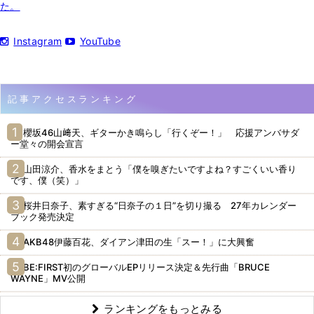
た。
Instagram
YouTube
記事アクセスランキング
櫻坂46山﨑天、ギターかき鳴らし「行くぞー！」 応援アンバサダ
ー堂々の開会宣言
山田涼介、香水をまとう「僕を嗅ぎたいですよね？すごくいい香り
です、僕（笑）」
桜井日奈子、素すぎる“日奈子の１日”を切り撮る 27年カレンダー
ブック発売決定
AKB48伊藤百花、ダイアン津田の生「スー！」に大興奮
BE:FIRST初のグローバルEPリリース決定＆先行曲「BRUCE
WAYNE」MV公開
ランキングをもっとみる