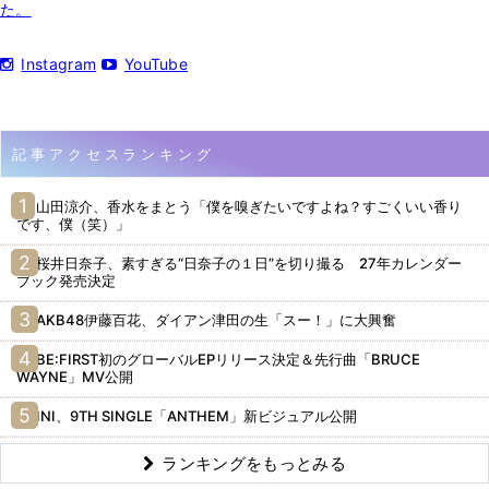
た。
Instagram
YouTube
記事アクセスランキング
山田涼介、香水をまとう「僕を嗅ぎたいですよね？すごくいい香り
です、僕（笑）」
桜井日奈子、素すぎる“日奈子の１日”を切り撮る 27年カレンダー
ブック発売決定
AKB48伊藤百花、ダイアン津田の生「スー！」に大興奮
BE:FIRST初のグローバルEPリリース決定＆先行曲「BRUCE
WAYNE」MV公開
INI、9TH SINGLE「ANTHEM」新ビジュアル公開
ランキングをもっとみる