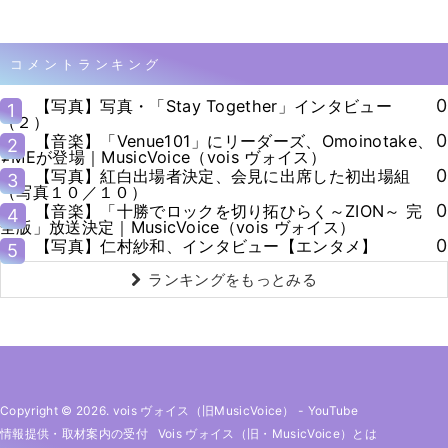
コメントランキング
0
【写真】写真・「Stay Together」インタビュー
1
（２）
0
【音楽】「Venue101」にリーダーズ、Omoinotake、
2
≠MEが登場｜MusicVoice（vois ヴォイス）
0
【写真】紅白出場者決定、会見に出席した初出場組
3
（写真１０／１０）
0
【音楽】「十勝でロックを切り拓ひらく～ZION～ 完
4
全版」放送決定｜MusicVoice（vois ヴォイス）
0
【写真】仁村紗和、インタビュー【エンタメ】
5
ランキングをもっとみる
Copyright © 2026. vois ヴォイス（旧MusicVoice）
-
YouTube
情報提供・取材案内の受付
Vois ヴォイス（旧・MusicVoice）とは