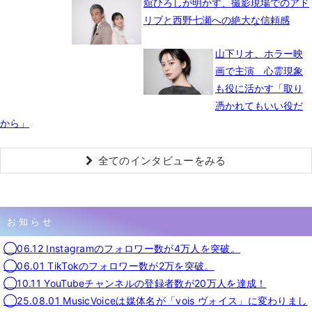
舘ひろしが明かす、撮影現場でのアド
リブと西野七瀬への絶大な信頼感
山下リオ、ホラー映
画で主演 心霊現象
も役に活かす「取り
憑かれてもいい役だ
から」
全てのインタビューをみる
お知らせ
◯06.12 Instagramのフォロワー数が4万人を突破。
◯06.01 TikTokのフォロワー数が2万を突破。
◯10.11 YouTubeチャンネルの登録者数が20万人を達成！
◯25.08.01 MusicVoiceは媒体名が「vois ヴォイス」に変わりまし