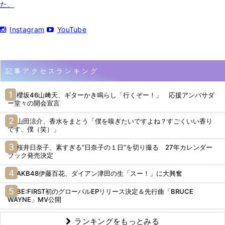
た。
Instagram
YouTube
記事アクセスランキング
櫻坂46山﨑天、ギターかき鳴らし「行くぞー！」 応援アンバサダ
ー堂々の開会宣言
山田涼介、香水をまとう「僕を嗅ぎたいですよね？すごくいい香り
です、僕（笑）」
桜井日奈子、素すぎる“日奈子の１日”を切り撮る 27年カレンダー
ブック発売決定
AKB48伊藤百花、ダイアン津田の生「スー！」に大興奮
BE:FIRST初のグローバルEPリリース決定＆先行曲「BRUCE
WAYNE」MV公開
ランキングをもっとみる