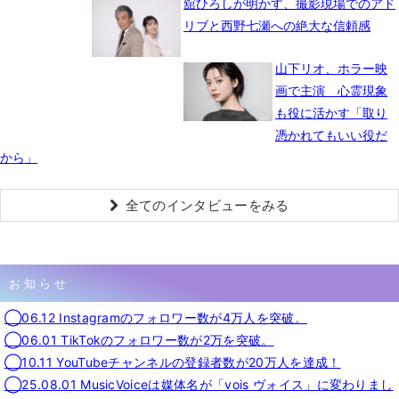
舘ひろしが明かす、撮影現場でのアド
リブと西野七瀬への絶大な信頼感
山下リオ、ホラー映
画で主演 心霊現象
も役に活かす「取り
憑かれてもいい役だ
から」
全てのインタビューをみる
お知らせ
◯06.12 Instagramのフォロワー数が4万人を突破。
◯06.01 TikTokのフォロワー数が2万を突破。
◯10.11 YouTubeチャンネルの登録者数が20万人を達成！
◯25.08.01 MusicVoiceは媒体名が「vois ヴォイス」に変わりまし