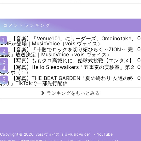
コメントランキング
0
【音楽】「Venue101」にリーダーズ、Omoinotake、
1
≠MEが登場｜MusicVoice（vois ヴォイス）
0
【音楽】「十勝でロックを切り拓ひらく～ZION～ 完
2
全版」放送決定｜MusicVoice（vois ヴォイス）
0
【写真】ももクロ高城れに、始球式挑戦【エンタメ】
3
0
【写真】Hello Sleepwalkers「五重奏の実験室」第２
4
弾レポ（１）
0
【写真】THE BEAT GARDEN「夏の終わり 友達の終
5
わり」TikTokで一部先行配信
ランキングをもっとみる
Copyright © 2026. vois ヴォイス（旧MusicVoice）
-
YouTube