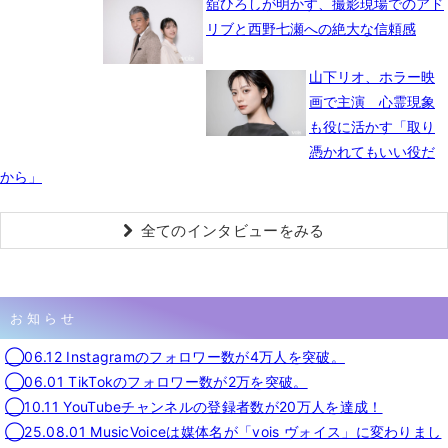
舘ひろしが明かす、撮影現場でのアド
リブと西野七瀬への絶大な信頼感
山下リオ、ホラー映
画で主演 心霊現象
も役に活かす「取り
憑かれてもいい役だ
から」
全てのインタビューをみる
お知らせ
◯06.12 Instagramのフォロワー数が4万人を突破。
◯06.01 TikTokのフォロワー数が2万を突破。
◯10.11 YouTubeチャンネルの登録者数が20万人を達成！
◯25.08.01 MusicVoiceは媒体名が「vois ヴォイス」に変わりまし