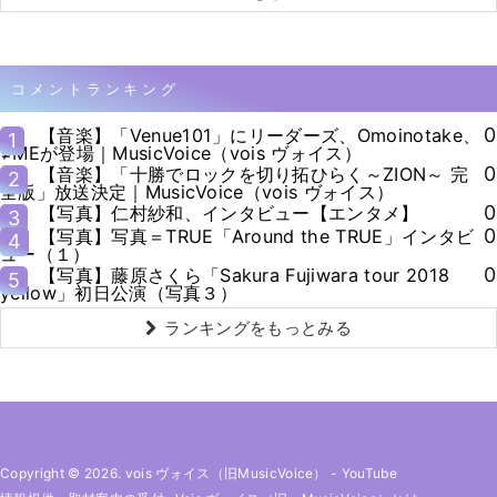
コメントランキング
0
【音楽】「Venue101」にリーダーズ、Omoinotake、
1
≠MEが登場｜MusicVoice（vois ヴォイス）
0
【音楽】「十勝でロックを切り拓ひらく～ZION～ 完
2
全版」放送決定｜MusicVoice（vois ヴォイス）
0
【写真】仁村紗和、インタビュー【エンタメ】
3
0
【写真】写真＝TRUE「Around the TRUE」インタビ
4
ュー（１）
0
【写真】藤原さくら「Sakura Fujiwara tour 2018
5
yellow」初日公演（写真３）
ランキングをもっとみる
Copyright © 2026. vois ヴォイス（旧MusicVoice）
-
YouTube