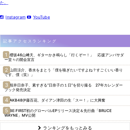
た。
Instagram
YouTube
記事アクセスランキング
櫻坂46山﨑天、ギターかき鳴らし「行くぞー！」 応援アンバサダ
ー堂々の開会宣言
山田涼介、香水をまとう「僕を嗅ぎたいですよね？すごくいい香り
です、僕（笑）」
桜井日奈子、素すぎる“日奈子の１日”を切り撮る 27年カレンダー
ブック発売決定
AKB48伊藤百花、ダイアン津田の生「スー！」に大興奮
BE:FIRST初のグローバルEPリリース決定＆先行曲「BRUCE
WAYNE」MV公開
ランキングをもっとみる