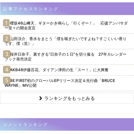
記事アクセスランキング
櫻坂46山﨑天、ギターかき鳴らし「行くぞー！」 応援アンバサダ
ー堂々の開会宣言
山田涼介、香水をまとう「僕を嗅ぎたいですよね？すごくいい香り
です、僕（笑）」
桜井日奈子、素すぎる“日奈子の１日”を切り撮る 27年カレンダー
ブック発売決定
AKB48伊藤百花、ダイアン津田の生「スー！」に大興奮
BE:FIRST初のグローバルEPリリース決定＆先行曲「BRUCE
WAYNE」MV公開
ランキングをもっとみる
コメントランキング