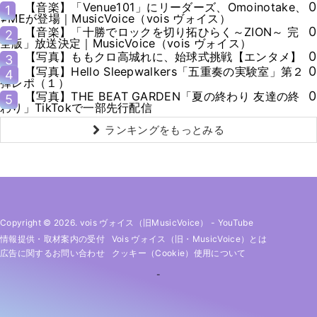
0
【音楽】「Venue101」にリーダーズ、Omoinotake、
1
≠MEが登場｜MusicVoice（vois ヴォイス）
0
【音楽】「十勝でロックを切り拓ひらく～ZION～ 完
2
全版」放送決定｜MusicVoice（vois ヴォイス）
0
【写真】ももクロ高城れに、始球式挑戦【エンタメ】
3
0
【写真】Hello Sleepwalkers「五重奏の実験室」第２
4
弾レポ（１）
0
【写真】THE BEAT GARDEN「夏の終わり 友達の終
5
わり」TikTokで一部先行配信
ランキングをもっとみる
Copyright © 2026. vois ヴォイス（旧MusicVoice）
-
YouTube
情報提供・取材案内の受付
Vois ヴォイス（旧・MusicVoice）とは
広告に関するお問い合わせ
クッキー（cookie）使用について
-