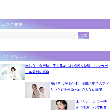
記事の検索
インタビュー
南沙良、金密輸に手を染める妊婦役を熱演 シンガポ
ール撮影の裏側
舘ひろしが明かす、撮影現場でのアド
リブと西野七瀬への絶大な信頼感
山下リオ、ホラー映
画で主演 心霊現象