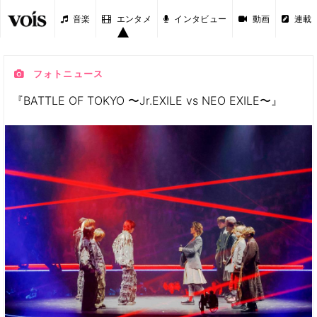
音楽
エンタメ
インタビュー
動画
連載
フォトニュース
『BATTLE OF TOKYO 〜Jr.EXILE vs NEO EXILE〜』