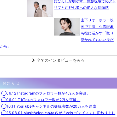
舘ひろしが明かす、撮影現場でのアド
リブと西野七瀬への絶大な信頼感
山下リオ、ホラー映
画で主演 心霊現象
も役に活かす「取り
憑かれてもいい役だ
から」
全てのインタビューをみる
お知らせ
◯06.12 Instagramのフォロワー数が4万人を突破。
◯06.01 TikTokのフォロワー数が2万を突破。
◯10.11 YouTubeチャンネルの登録者数が20万人を達成！
◯25.08.01 MusicVoiceは媒体名が「vois ヴォイス」に変わりまし