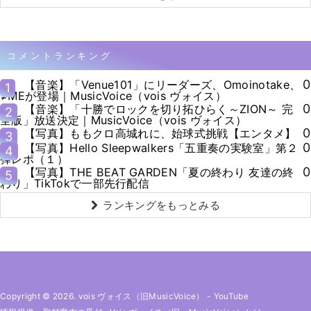
コメントランキング
0
【音楽】「Venue101」にリーダーズ、Omoinotake、
1
≠MEが登場｜MusicVoice（vois ヴォイス）
0
【音楽】「十勝でロックを切り拓ひらく～ZION～ 完
2
全版」放送決定｜MusicVoice（vois ヴォイス）
0
【写真】ももクロ高城れに、始球式挑戦【エンタメ】
3
0
【写真】Hello Sleepwalkers「五重奏の実験室」第２
4
弾レポ（１）
0
【写真】THE BEAT GARDEN「夏の終わり 友達の終
5
わり」TikTokで一部先行配信
ランキングをもっとみる
Copyright © 2026. vois ヴォイス（旧MusicVoice）
-
YouTube