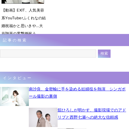
【動画】EXIT、人気美容
系YouTuberふくれなの結
婚祝福かと思いきや…大
谷翔平の電撃婚祝う
記事の検索
2月29日 21時59分
インタビュー
南沙良、金密輸に手を染める妊婦役を熱演 シンガポ
ール撮影の裏側
舘ひろしが明かす、撮影現場でのアド
リブと西野七瀬への絶大な信頼感