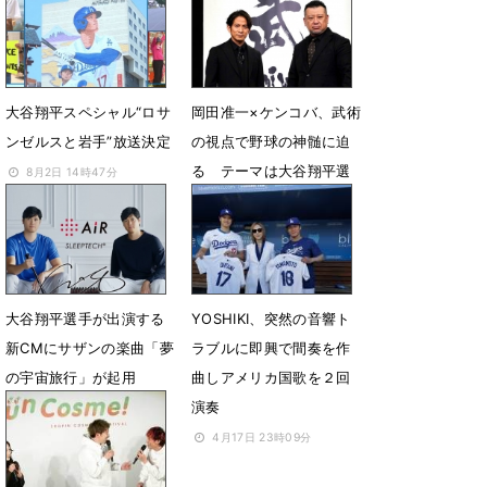
1月23日 13時46分
8月22日 17時00分
大谷翔平スペシャル“ロサ
岡田准一×ケンコバ、武術
ンゼルスと岩手”放送決定
の視点で野球の神髄に迫
る テーマは大谷翔平選
8月2日 14時47分
手
6月23日 18時02分
大谷翔平選手が出演する
YOSHIKI、突然の音響ト
新CMにサザンの楽曲「夢
ラブルに即興で間奏を作
の宇宙旅行」が起用
曲しアメリカ国歌を２回
演奏
3月10日 23時24分
4月17日 23時09分