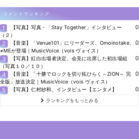
コメントランキング
0
【写真】写真・「Stay Together」インタビュー
1
（２）
0
【音楽】「Venue101」にリーダーズ、Omoinotake、
2
≠MEが登場｜MusicVoice（vois ヴォイス）
0
【写真】紅白出場者決定、会見に出席した初出場組
3
（写真１０／１０）
0
【音楽】「十勝でロックを切り拓ひらく～ZION～ 完
4
全版」放送決定｜MusicVoice（vois ヴォイス）
0
【写真】仁村紗和、インタビュー【エンタメ】
5
ランキングをもっとみる