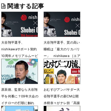
関連する記事
大谷翔平選手、
大谷翔平選手、質の高い
nishikawaサポート契約
睡眠は「最大のリカバリ
10周年メモリアルムービ
ー」 nishikawa ［エア
ー公開
ー］新CM公開
2月25日 07時00分
2月4日 19時00分
原辰徳、監督なら大谷翔
おむすびアンバサダー大
平を何番に？09年大会の
谷翔平選手の新CM公開
イチローの打順に触れ
水樹奈々がナレ担「高揚
「落ち着く場所が一番」
感を込めて収録」